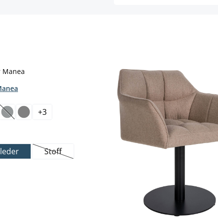
Manea
hlen
+
3
(Diese Option ist zurzeit nicht verfügbar.)
wählen
leder
Stoff
(Diese Option ist zurzeit nicht verfügbar.)