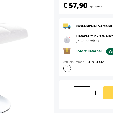
€ 57,90
inkl. MwSt.
Kostenfreier Versand
Lieferzeit: 2 - 3 Werk
(Paketservice)
Sofort lieferbar
Ve
101810902
Artikelnummer:
Weitere Produktinformatione
Produkt Anzahl: G