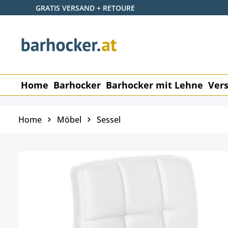
GRATIS VERSAND + RETOURE
 Hauptinhalt springen
Zur Suche springen
Zur Hauptnavigation springen
Home
Barhocker
Barhocker mit Lehne
Vers
Home
Möbel
Sessel