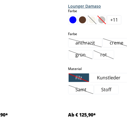
Lounger Damaso
auswählen
Farbe
+
11
(Diese Option ist z
(Diese Option 
auswählen
Farbe
anthrazit
creme
(Diese Option ist zurze
(Dies
grün
rot
(Diese Option ist zurzeit
(Diese Option
auswählen
Material
Filz
Kunstleder
(Diese Option ist zurzeit 
Samt
Stoff
(Diese Option ist zurzeit
,90*
Ab € 125,90*