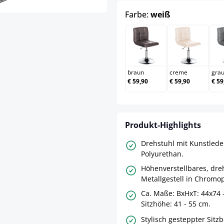
auswählen
Farbe:
weiß
braun
creme
braun
creme
gra
€ 59,90
€ 59,90
€ 59
Produkt-Highlights
Drehstuhl mit Kunstled
Polyurethan.
Höhenverstellbares, dre
Metallgestell in Chromop
Ca. Maße: BxHxT: 44x74 
Sitzhöhe: 41 - 55 cm.
Stylisch gesteppter Sitz