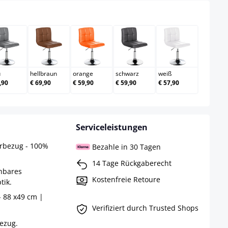
grau
hellbraun
orange
schwarz
weiß
u
hellbraun
orange
schwarz
weiß
,90
€ 69,90
€ 59,90
€ 59,90
€ 57,90
Serviceleistungen
erbezug - 100%
Bezahle in 30 Tagen
14 Tage Rückgaberecht
hbares
Kostenfreie Retoure
tik.
- 88 x49 cm |
Verifiziert durch Trusted Shops
bezug.