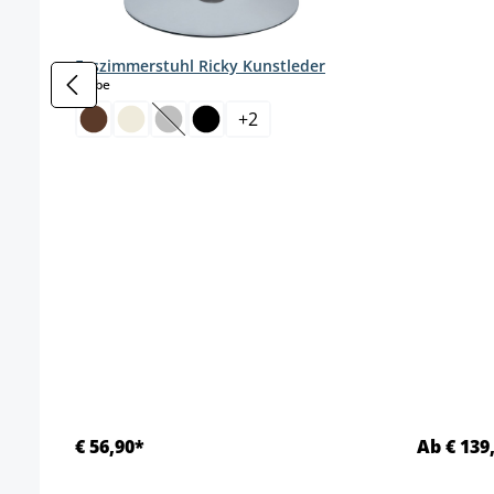
Esszimmerstuhl Ricky Kunstleder
auswählen
Farbe
+
2
(Diese Option ist zurzeit nicht verfügbar.)
€ 56,90*
Ab € 139