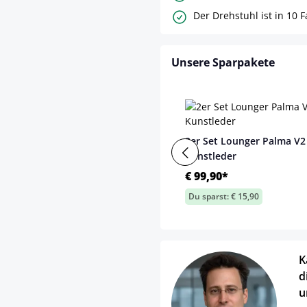
Der Drehstuhl ist in 10 F
Unsere Sparpakete
2er Set Lounger Palma V2
Kunstleder
€ 99,90*
Du sparst: € 15,90
K
d
u