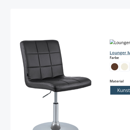
Produktgalerie überspringen
Lounger 
auswä
Farbe
aus
Material
Kunst