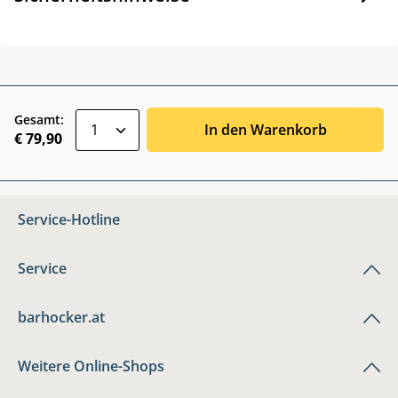
zentheme.component.product.quantitySele
Gesamt:
In den Warenkorb
€ 79,90
Service-Hotline
Service
barhocker.at
Weitere Online-Shops