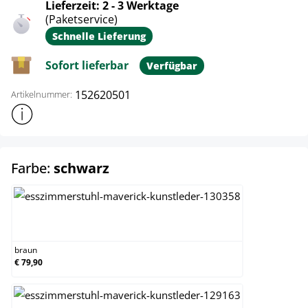
Lieferzeit: 2 - 3 Werktage
(Paketservice)
Schnelle Lieferung
Sofort lieferbar
Verfügbar
152620501
Artikelnummer:
Weitere Produktinformationen anzeigen
auswählen
Farbe:
schwarz
braun
braun
€ 79,90