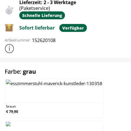
Lieferzeit: 2 - 3 Werktage
(Paketservice)
Schnelle Lieferung
Sofort lieferbar
Verfügbar
152620108
Artikelnummer:
Weitere Produktinformationen anzeigen
auswählen
Farbe:
grau
braun
braun
€ 79,90