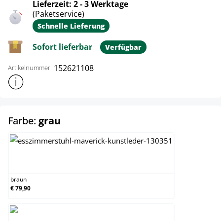
Lieferzeit: 2 - 3 Werktage
(Paketservice)
Schnelle Lieferung
Sofort lieferbar
Verfügbar
152621108
Artikelnummer:
Weitere Produktinformationen anzeigen
auswählen
Farbe:
grau
braun
braun
€ 79,90