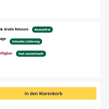
 & Gratis Retoure
Kostenfrei
tage
Schnelle Lieferung
erfügbar
Fast ausverkauft
n anzeigen
ib den gewünschten Wert ein oder benut
In den Warenkorb