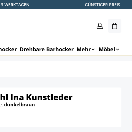
2-3 WERKTAGEN
GÜNSTIGER PREIS
Warenk
hocker
Drehbare Barhocker
Mehr
Möbel
hl Ina Kunstleder
e:
dunkelbraun