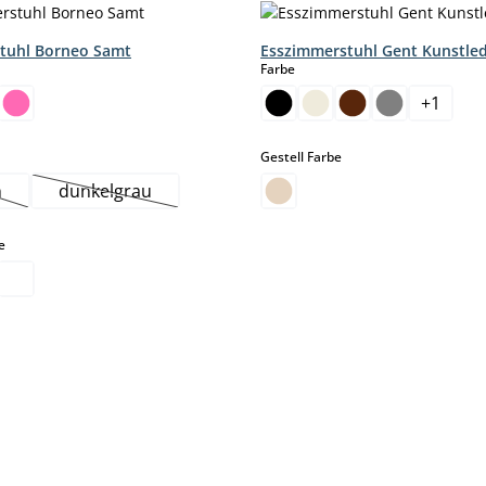
tuhl Borneo Samt
Esszimmerstuhl Gent Kunstle
hlen
auswählen
Farbe
+
1
hlen
auswählen
Gestell Farbe
n
dunkelgrau
ese Option ist zurzeit nicht verfügbar.)
(Diese Option ist zurzeit nicht verfügbar.)
auswählen
e