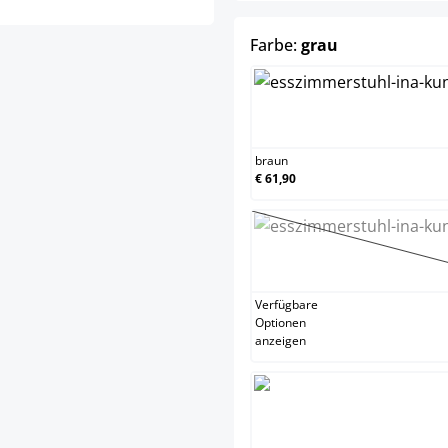
auswählen
Farbe:
grau
brau
braun
€ 61,90
crem
(Diese
Verfügbare
Optionen
anzeigen
grau