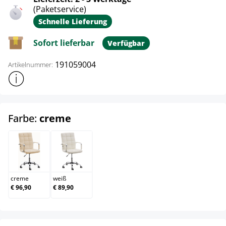
(Paketservice)
Schnelle Lieferung
Sofort lieferbar
Verfügbar
191059004
Artikelnummer:
Weitere Produktinformationen anzeigen
auswählen
Farbe:
creme
creme
weiß
creme
weiß
€ 96,90
€ 89,90