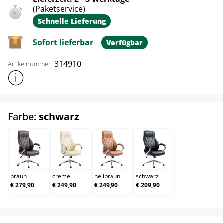
(Paketservice)
Schnelle Lieferung
Sofort lieferbar
Verfügbar
314910
Artikelnummer:
Weitere Produktinformationen anzeigen
auswählen
Farbe:
schwarz
braun
creme
hellbraun
schwarz
braun
creme
hellbraun
schwarz
€ 279,90
€ 249,90
€ 249,90
€ 209,90