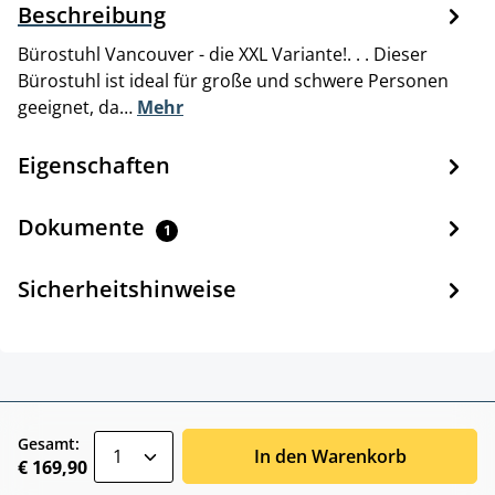
Beschreibung
Bürostuhl Vancouver - die XXL Variante!. . . Dieser
Bürostuhl ist ideal für große und schwere Personen
geeignet, da…
Mehr
Eigenschaften
Dokumente
1
Sicherheitshinweise
zentheme.component.product.quantitySele
Gesamt:
In den Warenkorb
€ 169,90