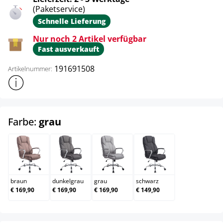
(Paketservice)
Schnelle Lieferung
Nur noch 2 Artikel verfügbar
Fast ausverkauft
191691508
Artikelnummer:
Weitere Produktinformationen anzeigen
auswählen
Farbe:
grau
braun
dunkelgrau
grau
schwarz
braun
dunkelgrau
grau
schwarz
€ 169,90
€ 169,90
€ 169,90
€ 149,90