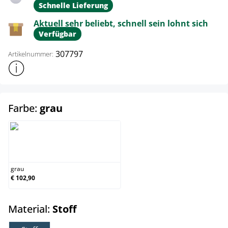
Schnelle Lieferung
Aktuell sehr beliebt, schnell sein lohnt sich
Verfügbar
307797
Artikelnummer:
Weitere Produktinformationen anzeigen
auswählen
Farbe:
grau
grau
grau
€ 102,90
auswählen
Material:
Stoff