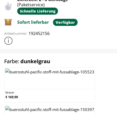
(Paketservice)
Schnelle Lieferung
Sofort lieferbar
Verfügbar
192452156
Artikelnummer:
Weitere Produktinformationen anzeigen
auswählen
Farbe:
dunkelgrau
braun
braun
€ 169,90