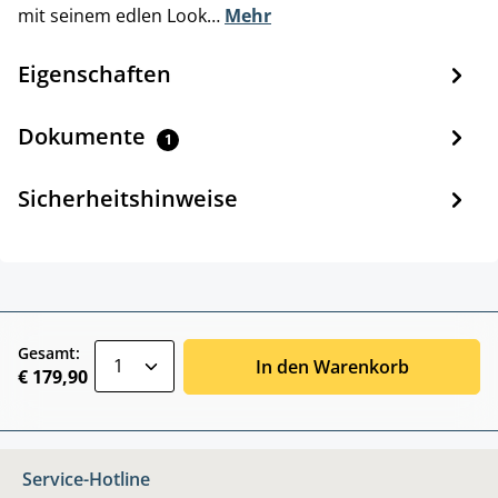
mit seinem edlen Look…
Mehr
Eigenschaften
Dokumente
1
Sicherheitshinweise
zentheme.component.product.quantitySele
Gesamt:
In den Warenkorb
€ 179,90
Service-Hotline