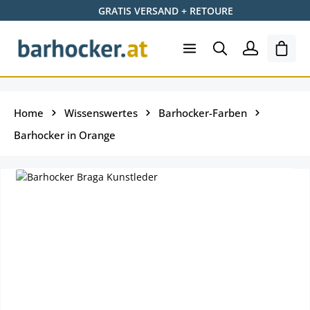
GRATIS VERSAND + RETOURE
Zum Hauptinhalt springen
Ware
Home
Wissenswertes
Barhocker-Farben
Barhocker in Orange