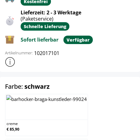
Kostenfrei
Lieferzeit: 2 - 3 Werktage
(Paketservice)
Schnelle Lieferung
Sofort lieferbar
Verfügbar
102017101
Artikelnummer:
Weitere Produktinformationen anzeigen
auswählen
Farbe:
schwarz
creme
creme
€ 85,90