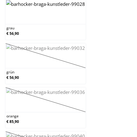
grau
grau
€ 56,90
grün
(Diese Option ist zurzeit nicht verfügbar.)
grün
€ 56,90
orange
(Diese Option ist zurzeit nicht verfügbar.)
orange
€ 85,90