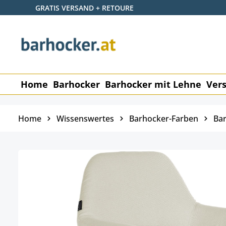
GRATIS VERSAND + RETOURE
 Hauptinhalt springen
Zur Suche springen
Zur Hauptnavigation springen
Home
Barhocker
Barhocker mit Lehne
Vers
Home
Wissenswertes
Barhocker-Farben
Bar