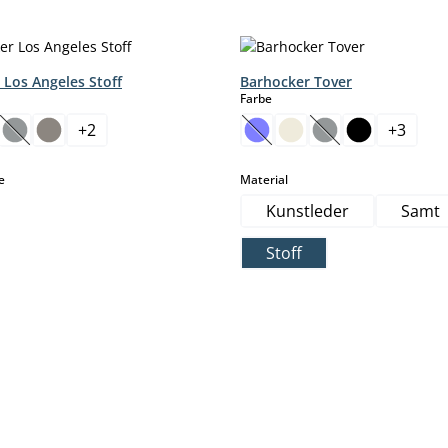
 Los Angeles Stoff
Barhocker Tover
hlen
auswählen
Farbe
+
2
+
3
ption ist zurzeit nicht verfügbar.)
(Diese Option ist zurzeit nicht verfügbar.)
(Diese Option ist zurzeit nic
(Diese Option ist z
auswählen
auswählen
e
Material
Kunstleder
Samt
Stoff