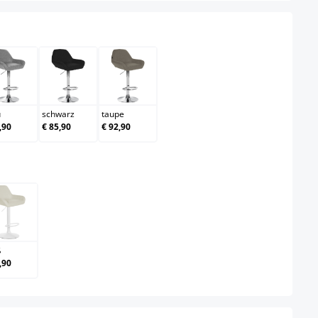
au
grau
schwarz
taupe
u
schwarz
taupe
,90
€ 85,90
€ 92,90
ählen
weiß
ß
,90