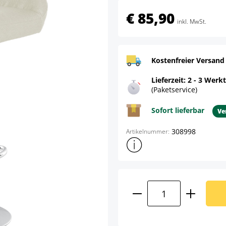
€ 85,90
inkl. MwSt.
Kostenfreier Versand
Lieferzeit: 2 - 3 Werk
(Paketservice)
Sofort lieferbar
Ve
308998
Artikelnummer:
Weitere Produktinformatione
Produkt Anzahl: G