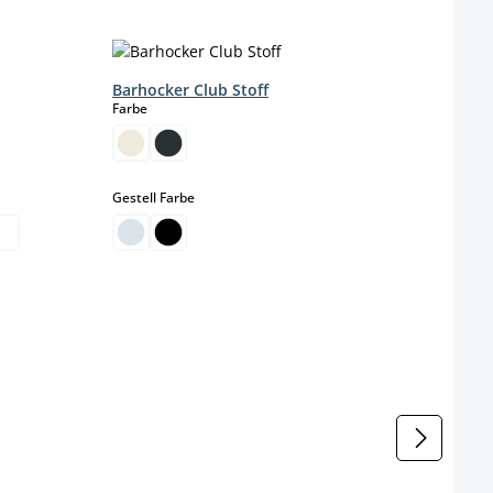
Barhocker Club Stoff
Barh
auswählen
Farbe
Farbe
ht verfügbar.)
urzeit nicht verfügbar.)
auswählen
Gestell Farbe
Materi
K