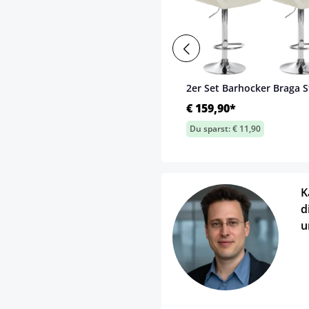
2er Set Barhocker Braga S
€ 159,90*
Du sparst: € 11,90
K
d
u