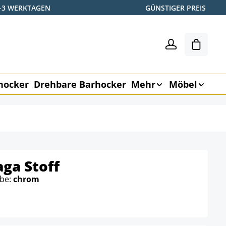
2-3 WERKTAGEN
GÜNSTIGER PREIS
Shoppin
hocker
Drehbare Barhocker
Mehr
Möbel
ga Stoff
rbe:
chrom