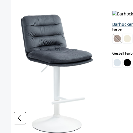
Produktgalerie überspringen
Barhocker
auswä
Farbe
(Diese O
Gestell Farb