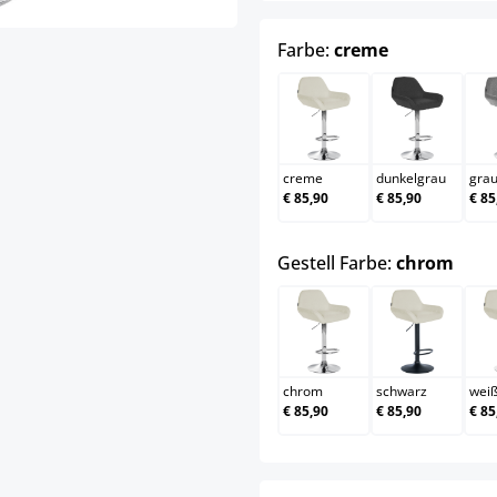
auswählen
Farbe:
creme
creme
dunkelgr
creme
dunkelgrau
gra
€ 85,90
€ 85,90
€ 85
ausw
Gestell Farbe:
chrom
chrom
schwarz
chrom
schwarz
wei
€ 85,90
€ 85,90
€ 85