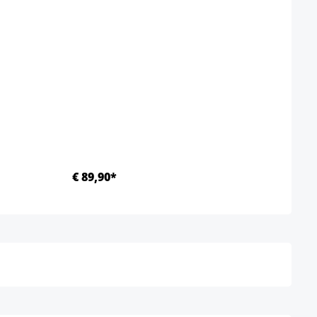
€ 89,90*
Ab €
Details