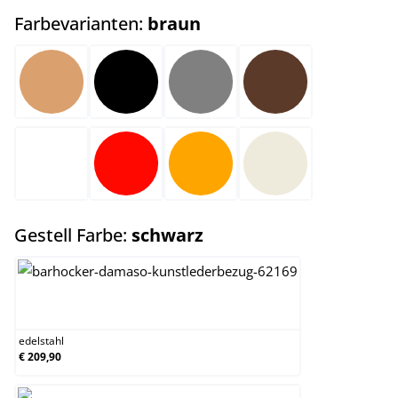
auswählen
Farbevarianten:
braun
hellbraun
schwarz
grau
braun
weiß
rot
orange
creme
auswählen
Gestell Farbe:
schwarz
edelstahl
edelstahl
€ 209,90