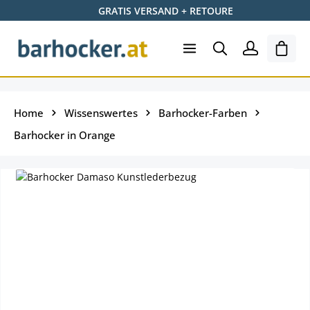
GRATIS VERSAND + RETOURE
Zum Hauptinhalt springen
Ware
Home
Wissenswertes
Barhocker-Farben
Barhocker in Orange