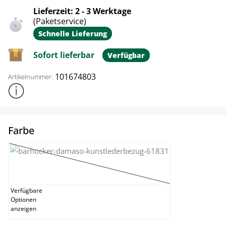
Lieferzeit: 2 - 3 Werktage
(Paketservice)
Schnelle Lieferung
Sofort lieferbar
Verfügbar
101674803
Artikelnummer:
Weitere Produktinformationen anzeigen
auswählen
Farbe
grün
(Diese Option ist zurzeit nicht verfügbar.)
Verfügbare
Optionen
anzeigen