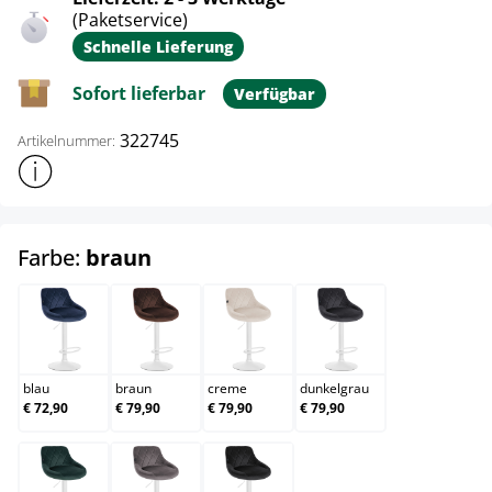
(Paketservice)
Schnelle Lieferung
Sofort lieferbar
Verfügbar
322745
Artikelnummer:
Weitere Produktinformationen anzeigen
auswählen
Farbe:
braun
blau
braun
creme
dunkelgrau
blau
braun
creme
dunkelgrau
€ 72,90
€ 79,90
€ 79,90
€ 79,90