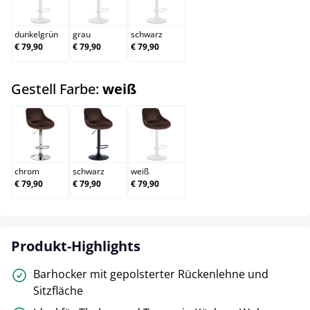
dunkelgrün
grau
schwarz
dunkelgrün
grau
schwarz
€ 79,90
€ 79,90
€ 79,90
auswählen
Gestell Farbe:
weiß
chrom
schwarz
weiß
chrom
schwarz
weiß
€ 79,90
€ 79,90
€ 79,90
Produkt-Highlights
Barhocker mit gepolsterter Rückenlehne und
Sitzfläche