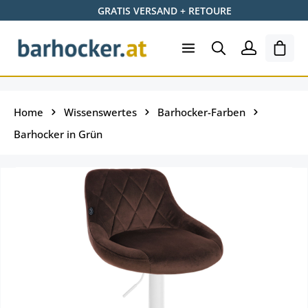
GRATIS VERSAND + RETOURE
Zum Hauptinhalt springen
Ware
Home
Wissenswertes
Barhocker-Farben
Barhocker in Grün