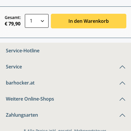
zentheme.component.product.quantitySele
Gesamt:
In den Warenkorb
€ 79,90
Service-Hotline
Service
barhocker.at
Weitere Online-Shops
Zahlungsarten
* Alle Preise inkl. gesetzl. Mehrwertsteuer.