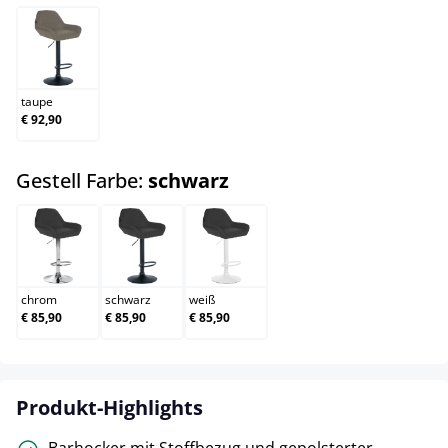
taupe
taupe
€ 92,90
auswählen
Gestell Farbe:
schwarz
chrom
schwarz
weiß
chrom
schwarz
weiß
€ 85,90
€ 85,90
€ 85,90
Produkt-Highlights
Barhocker mit Stoffbezug und gepolsterter