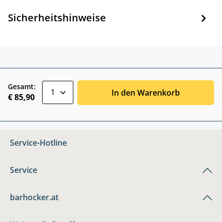
Sicherheitshinweise
zentheme.component.product.quantitySele
Gesamt:
In den Warenkorb
€ 85,90
Service-Hotline
Service
barhocker.at