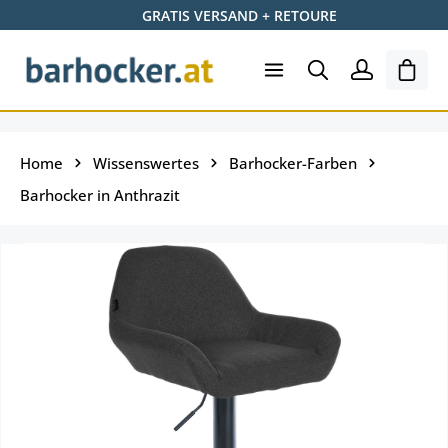
GRATIS VERSAND + RETOURE
Zum Hauptinhalt springen
Ware
Home
Wissenswertes
Barhocker-Farben
Barhocker in Anthrazit