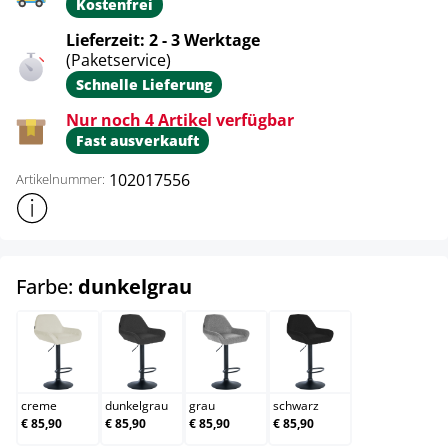
Kostenfrei
Lieferzeit: 2 - 3 Werktage
(Paketservice)
Schnelle Lieferung
Nur noch 4 Artikel verfügbar
Fast ausverkauft
102017556
Artikelnummer:
Weitere Produktinformationen anzeigen
auswählen
Farbe:
dunkelgrau
creme
dunkelgrau
grau
schwarz
creme
dunkelgrau
grau
schwarz
€ 85,90
€ 85,90
€ 85,90
€ 85,90