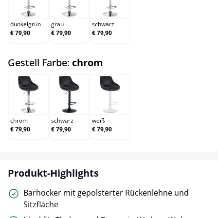
dunkelgrün
grau
schwarz
dunkelgrün
grau
schwarz
€ 79,90
€ 79,90
€ 79,90
auswählen
Gestell Farbe:
chrom
chrom
schwarz
weiß
chrom
schwarz
weiß
€ 79,90
€ 79,90
€ 79,90
Produkt-Highlights
Barhocker mit gepolsterter Rückenlehne und
Sitzfläche