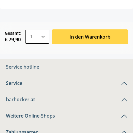
zentheme.component.product.quantitySele
Gesamt:
In den Warenkorb
€ 79,90
Service hotline
Service
barhocker.at
Weitere Online-Shops
Zahlungsarten