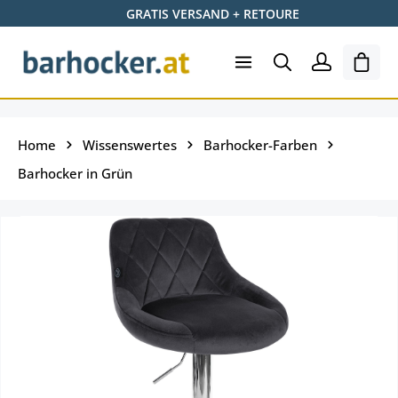
GRATIS VERSAND + RETOURE
Zum Hauptinhalt springen
Ware
Home
Wissenswertes
Barhocker-Farben
Barhocker in Grün