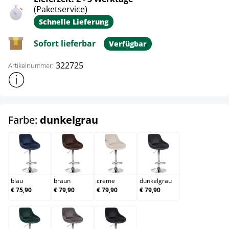
(Paketservice)
Schnelle Lieferung
Sofort lieferbar
Verfügbar
322725
Artikelnummer:
Weitere Produktinformationen anzeigen
auswählen
Farbe:
dunkelgrau
blau
braun
creme
dunkelgrau
blau
braun
creme
dunkelgrau
€ 75,90
€ 79,90
€ 79,90
€ 79,90