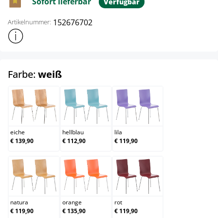
Sofort lieferbar
Verfügbar
152676702
Artikelnummer:
Weitere Produktinformationen anzeigen
auswählen
Farbe:
weiß
eiche
hellblau
lila
eiche
hellblau
lila
€ 139,90
€ 112,90
€ 119,90
natura
orange
rot
natura
orange
rot
€ 119,90
€ 135,90
€ 119,90