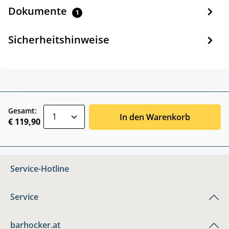
Dokumente
1
Sicherheitshinweise
zentheme.component.product.quantitySele
Gesamt:
In den Warenkorb
€ 119,90
Service-Hotline
Service
barhocker.at