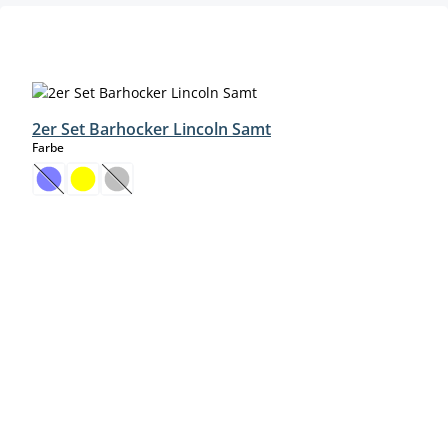
Produktgalerie überspringen
2er Set Barhocker Lincoln Samt
auswählen
Farbe
(Diese Option ist zurzeit nicht verfügbar.)
(Diese Option ist zurzeit nicht verfügbar.)