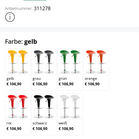
311278
Artikelnummer:
Weitere Produktinformationen anzeigen
auswählen
Farbe:
gelb
gelb
grau
grün
orange
gelb
grau
grün
orange
€ 106,90
€ 106,90
€ 106,90
€ 106,90
rot
schwarz
weiß
rot
schwarz
weiß
€ 106,90
€ 106,90
€ 106,90