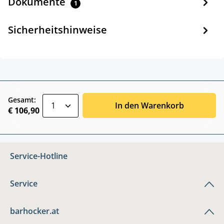
Dokumente
1
Sicherheitshinweise
zentheme.component.product.quantitySele
Gesamt:
In den Warenkorb
€ 106,90
Service-Hotline
Service
barhocker.at