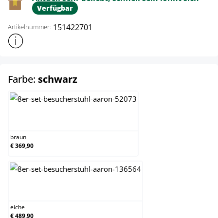
Verfügbar
151422701
Artikelnummer:
Weitere Produktinformationen anzeigen
auswählen
Farbe:
schwarz
braun
braun
€ 369,90
eiche
eiche
€ 489,90