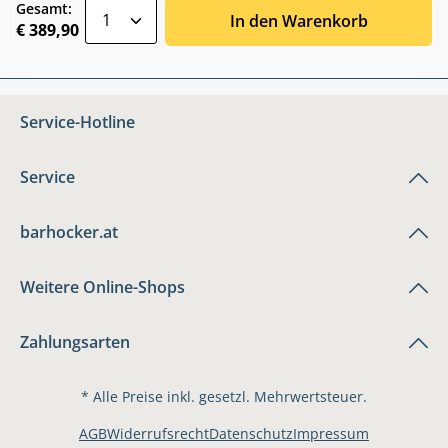
zentheme.component.product.quantitySele
Gesamt:
In den Warenkorb
€ 389,90
Service-Hotline
Service
barhocker.at
Weitere Online-Shops
Zahlungsarten
* Alle Preise inkl. gesetzl. Mehrwertsteuer.
AGB
Widerrufsrecht
Datenschutz
Impressum