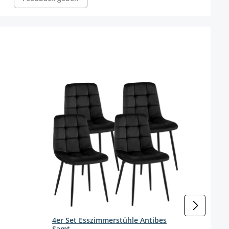
4er 
Stoff
Farbe
Gestel
(Di
4er Set Esszimmerstühle Antibes
Samt