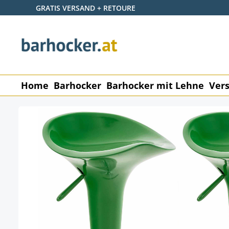
GRATIS VERSAND + RETOURE
 Hauptinhalt springen
Zur Suche springen
Zur Hauptnavigation springen
Home
Barhocker
Barhocker mit Lehne
Vers