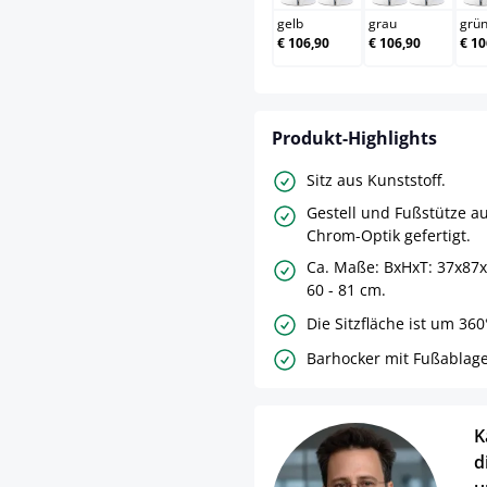
gelb
grau
grü
€ 106,90
€ 106,90
€ 10
Produkt-Highlights
Sitz aus Kunststoff.
Gestell und Fußstütze au
Chrom-Optik gefertigt.
Ca. Maße: BxHxT: 37x87x
60 - 81 cm.
Die Sitzfläche ist um 360
Barhocker mit Fußablage
K
d