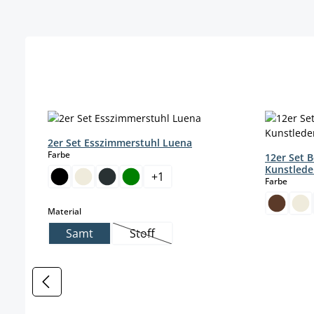
Produktgalerie überspringen
2er Set Esszimmerstuhl Luena
auswählen
Farbe
12er Set 
Kunstlede
+
1
auswä
Farbe
auswählen
Material
Samt
Stoff
(Diese Option ist zurzeit nicht verfüg