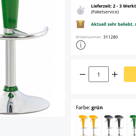
Lieferzeit: 2 - 3 Werk
(Paketservice)
Aktuell sehr beliebt, 
311280
Artikelnummer:
Weitere Produktinformatione
Produkt Anzahl: G
auswählen
Farbe:
grün
gelb
grau