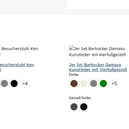
Besucherstuhl Ken
2er Set Barhocker Damaso
r
Kunstleder mit Vierfußgestell
hlen
auswählen
Farbe
+
4
+
5
auswählen
Gestell Farbe
bar.)