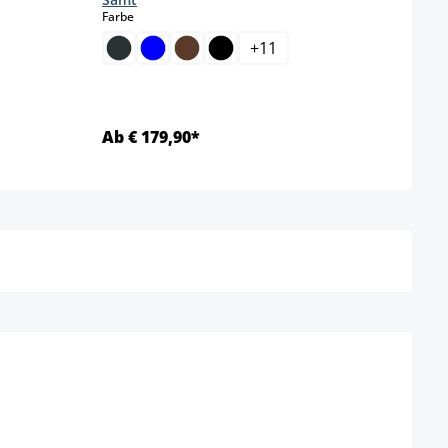
auswählen
Farbe
+
11
Ab € 179,90*
Ab €
Details