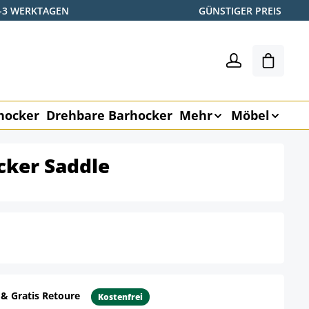
2-3 WERKTAGEN
GÜNSTIGER PREIS
Warenk
hocker
Drehbare Barhocker
Mehr
Möbel
cker Saddle
 & Gratis Retoure
Kostenfrei