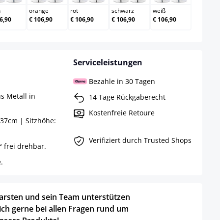
n
orange
rot
schwarz
weiß
6,90
€ 106,90
€ 106,90
€ 106,90
€ 106,90
Serviceleistungen
Bezahle in 30 Tagen
s Metall in
14 Tage Rückgaberecht
Kostenfreie Retoure
37cm | Sitzhöhe:
Verifiziert durch Trusted Shops
° frei drehbar.
.
arsten und sein Team unterstützen
ich gerne bei allen Fragen rund um