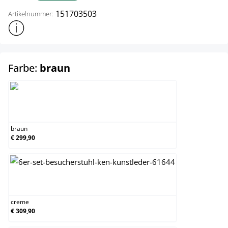
151703503
Artikelnummer:
Weitere Produktinformationen anzeigen
auswählen
Farbe:
braun
braun
braun
€ 299,90
creme
creme
€ 309,90