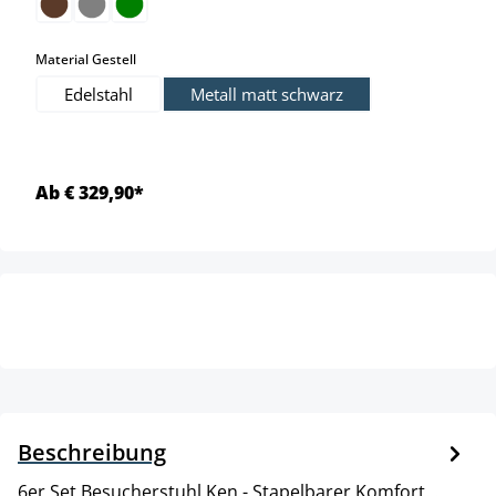
auswählen
Material Gestell
Edelstahl
Metall matt schwarz
Ab € 329,90*
Beschreibung
6er Set Besucherstuhl Ken - Stapelbarer Komfort. .