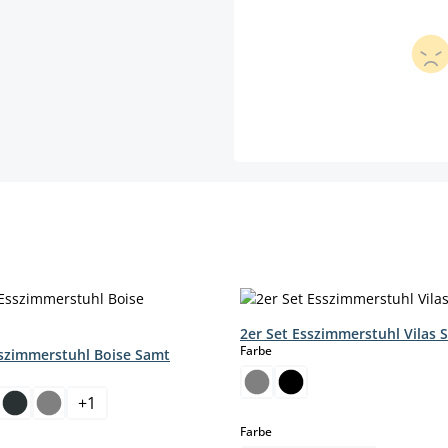
2er Set Esszimmerstuhl Vilas S
auswählen
Farbe
sszimmerstuhl Boise Samt
hlen
+
1
auswählen
Farbe