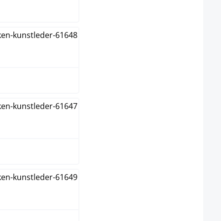
ange
t
hwarz