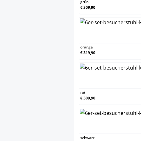
grün
€ 309,90
or
orange
€ 319,90
ro
rot
€ 309,90
sc
schwarz