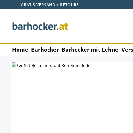
GRATIS VERSAND + RETOURE
 Hauptinhalt springen
Zur Suche springen
Zur Hauptnavigation springen
Home
Barhocker
Barhocker mit Lehne
Vers