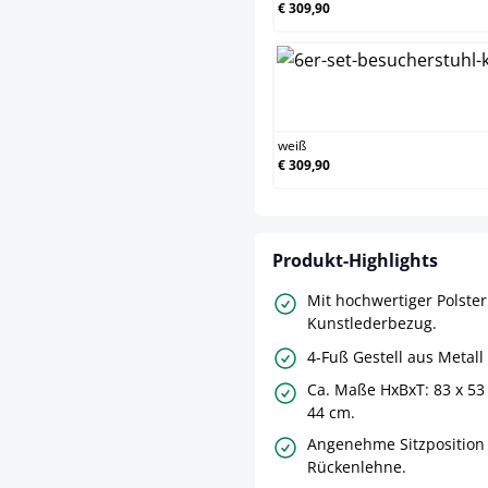
€ 309,90
we
weiß
€ 309,90
Produkt-Highlights
Mit hochwertiger Polste
Kunstlederbezug.
4-Fuß Gestell aus Metall
Ca. Maße HxBxT: 83 x 53 
44 cm.
Angenehme Sitzposition
Rückenlehne.