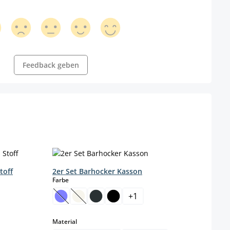
Feedback geben
toff
2er Set Barhocker Kasson
2er 
auswählen
Farbe
Farbe
+
1
(Diese Option ist zurzeit nicht verfügbar.)
(Diese Option ist zurzeit nicht verfügbar.)
(Di
auswählen
Material
Materi