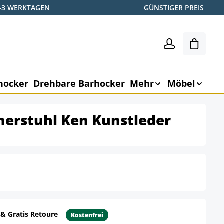
2-3 WERKTAGEN
GÜNSTIGER PREIS
Warenk
hocker
Drehbare Barhocker
Mehr
Möbel
herstuhl Ken Kunstleder
 & Gratis Retoure
Kostenfrei