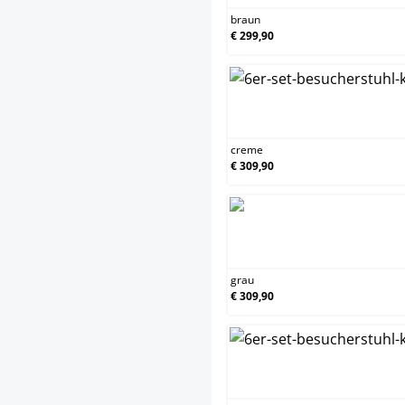
braun
€ 299,90
cr
creme
€ 309,90
gr
grau
€ 309,90
gr