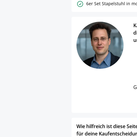
6er Set Stapelstuhl in 
K
d
u
G
Wie hilfreich ist diese Seit
für deine Kaufentscheidu