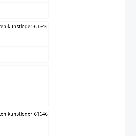
eme
au
ün