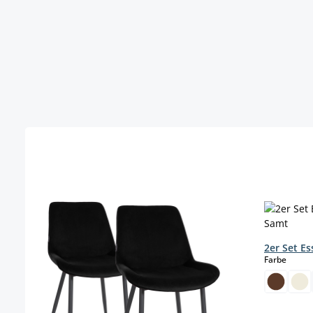
Produktgalerie überspringen
2er Set E
auswä
Farbe