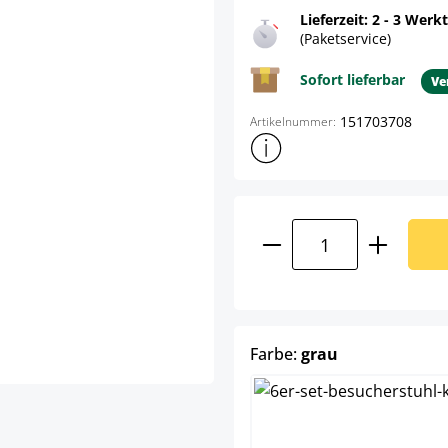
Lieferzeit: 2 - 3 Werk
(Paketservice)
Sofort lieferbar
Ve
151703708
Artikelnummer:
Weitere Produktinformatione
Produkt Anzahl: G
auswählen
Farbe:
grau
br