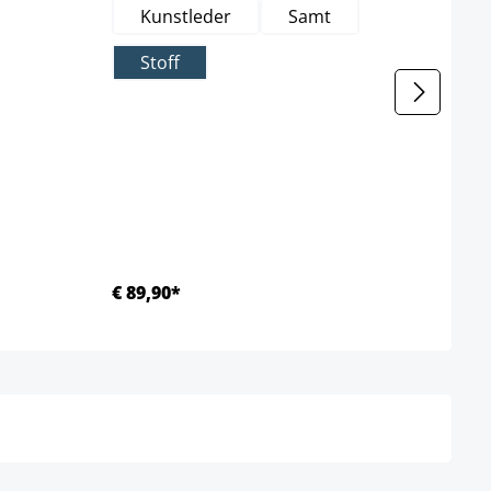
Kunstleder
Samt
S
zeit nicht verfügbar.)
Stoff
€ 89,90*
€ 99
Details