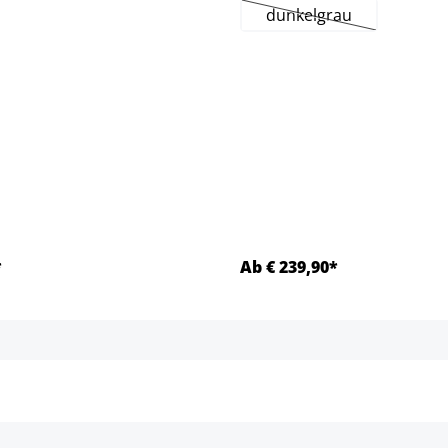
dunkelgrau
(Diese Option ist zur
r.)
*
Ab € 239,90*
Details
Details