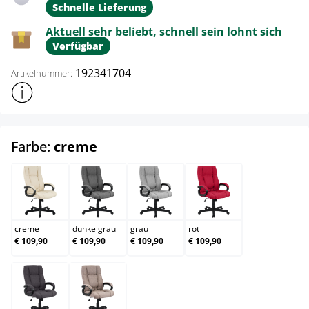
Schnelle Lieferung
Aktuell sehr beliebt, schnell sein lohnt sich
Verfügbar
192341704
Artikelnummer:
Weitere Produktinformationen anzeigen
auswählen
Farbe:
creme
creme
dunkelgrau
grau
rot
creme
dunkelgrau
grau
rot
€ 109,90
€ 109,90
€ 109,90
€ 109,90
schwarz
taupe