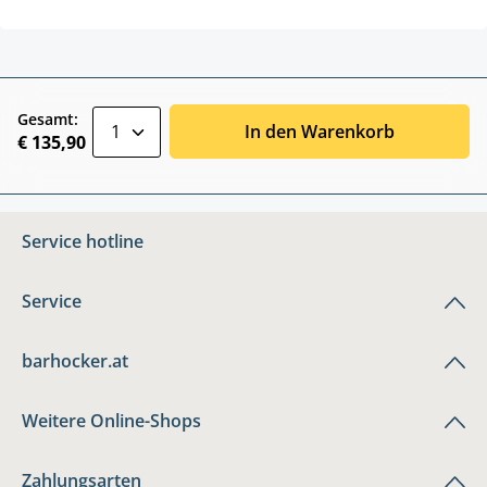
zentheme.component.product.quantitySele
Gesamt:
In den Warenkorb
€ 135,90
Service hotline
Service
barhocker.at
Weitere Online-Shops
Zahlungsarten