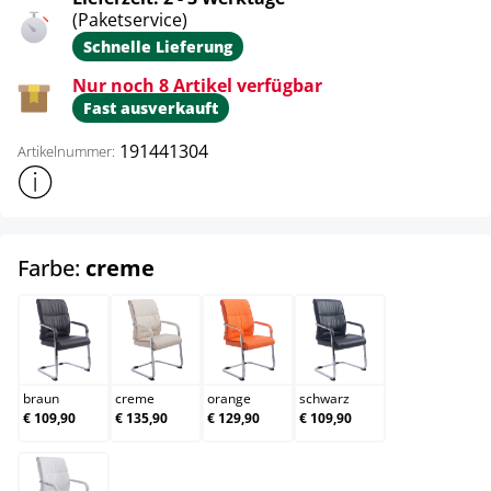
(Paketservice)
Schnelle Lieferung
Nur noch 8 Artikel verfügbar
Fast ausverkauft
191441304
Artikelnummer:
Weitere Produktinformationen anzeigen
auswählen
Farbe:
creme
braun
creme
orange
schwarz
braun
creme
orange
schwarz
€ 109,90
€ 135,90
€ 129,90
€ 109,90