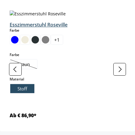
Produktgalerie überspringen
Esszimmerstuhl Roseville
auswählen
Farbe
+
1
auswählen
Farbe
braun
(Diese Option ist zurzeit nicht verfügbar.)
auswählen
Material
Stoff
Ab € 86,90*