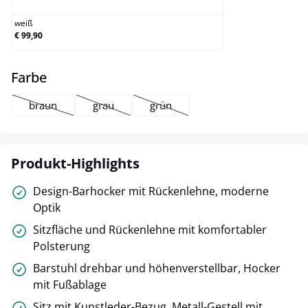
weiß
€ 99,90
auswählen
Farbe
braun
grau
grün
(This option is currently unavailable.)
(This option is currently unavailable.)
(This option is currently unavailable.
Produkt-Highlights
Design-Barhocker mit Rückenlehne, moderne
Optik
Sitzfläche und Rückenlehne mit komfortabler
Polsterung
Barstuhl drehbar und höhenverstellbar, Hocker
mit Fußablage
Sitz mit Kunstleder-Bezug, Metall-Gestell mit