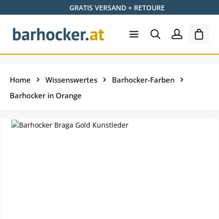
GRATIS VERSAND + RETOURE
Skip to main content
Ware
Home
Wissenswertes
Barhocker-Farben
Barhocker in Orange