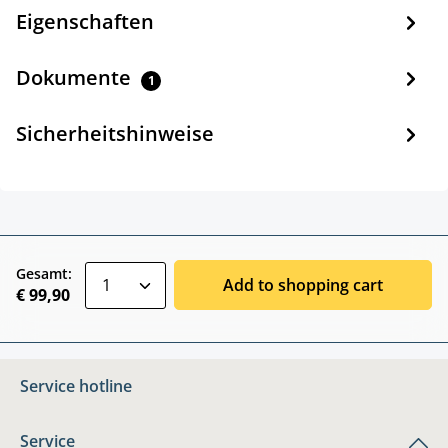
Eigenschaften
Dokumente
1
Sicherheitshinweise
zentheme.component.product.quantitySele
Gesamt:
Add to shopping cart
€ 99,90
Service hotline
Service