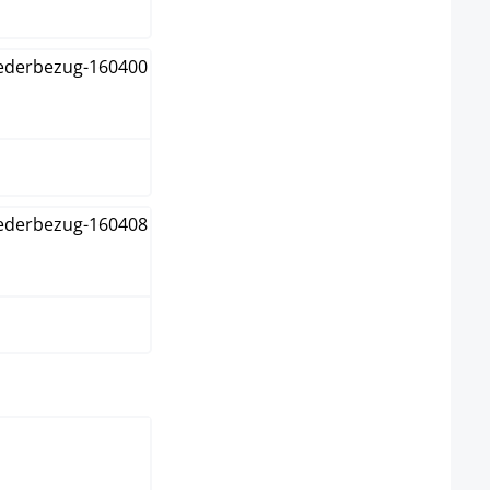
warz
ß
uswählen
stahl