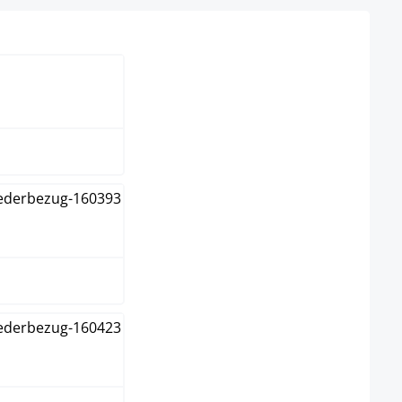
un
me
u