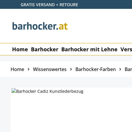
GRATIS VERSAND + RETOURE
 Hauptinhalt springen
Zur Suche springen
Zur Hauptnavigation springen
Home
Barhocker
Barhocker mit Lehne
Vers
Home
Wissenswertes
Barhocker-Farben
Bar