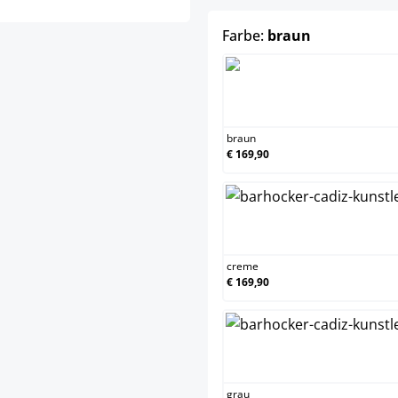
auswählen
Farbe:
braun
bra
braun
€ 169,90
cre
creme
€ 169,90
gra
grau