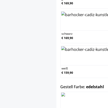
€ 169,90
sch
schwarz
€ 169,90
wei
weiß
€ 159,90
a
Gestell Farbe:
edelstahl
edel