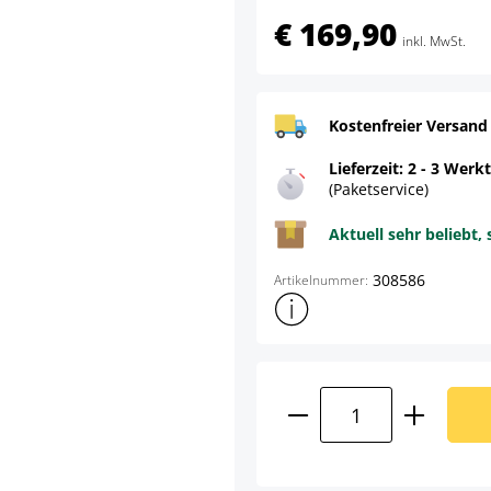
€ 169,90
inkl. MwSt.
Kostenfreier Versand
Lieferzeit: 2 - 3 Werk
(Paketservice)
Aktuell sehr beliebt, 
308586
Artikelnummer:
Weitere Produktinformatione
Produkt Anzahl: G