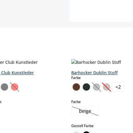
 Club Kunstleder
Barhocker Dublin Stoff
hlen
auswählen
Farbe
+
2
ese Option ist zurzeit nicht verfügbar.)
(Diese Option ist zurzeit nicht verfügbar.)
(Diese Option ist z
(Diese Option 
auswählen
auswählen
e
Farbe
beige
(Diese Option ist zurzeit
auswählen
Gestell Farbe