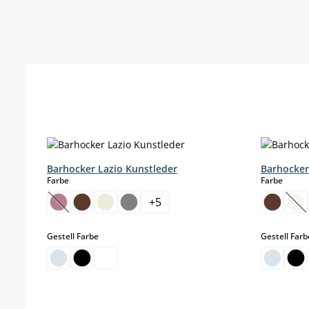
Produktgalerie überspringen
Barhocker Lazio Kunstleder
Barhocker
auswählen
auswä
Farbe
Farbe
+
5
(Diese Option ist zurzeit nicht verfügbar.)
(Di
auswählen
Gestell Farbe
Gestell Farb