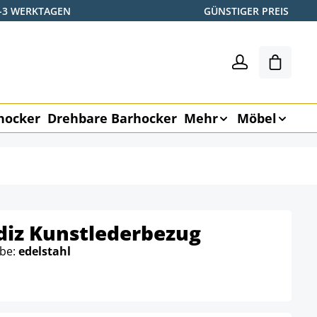
2-3 WERKTAGEN
GÜNSTIGER PREIS
Warenk
hocker
Drehbare Barhocker
Mehr
Möbel
diz Kunstlederbezug
rbe:
edelstahl