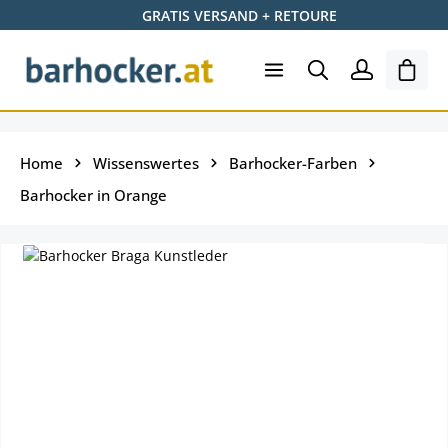
GRATIS VERSAND + RETOURE
Zum Hauptinhalt springen
Shopp
Home
Wissenswertes
Barhocker-Farben
Barhocker in Orange