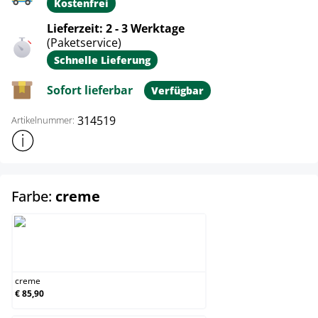
Kostenfrei
Lieferzeit: 2 - 3 Werktage
(Paketservice)
Schnelle Lieferung
Sofort lieferbar
Verfügbar
314519
Artikelnummer:
Weitere Produktinformationen anzeigen
auswählen
Farbe:
creme
creme
creme
€ 85,90