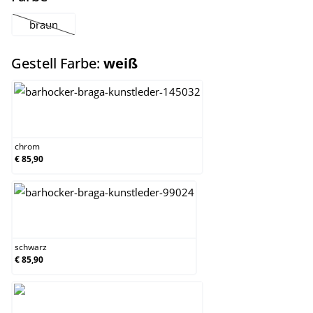
braun
(Diese Option ist zurzeit nicht verfügbar.)
auswählen
Gestell Farbe:
weiß
chrom
chrom
€ 85,90
schwarz
schwarz
€ 85,90