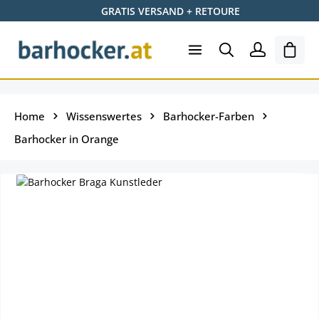
GRATIS VERSAND + RETOURE
Zum Hauptinhalt springen
Ware
Home
Wissenswertes
Barhocker-Farben
Barhocker in Orange