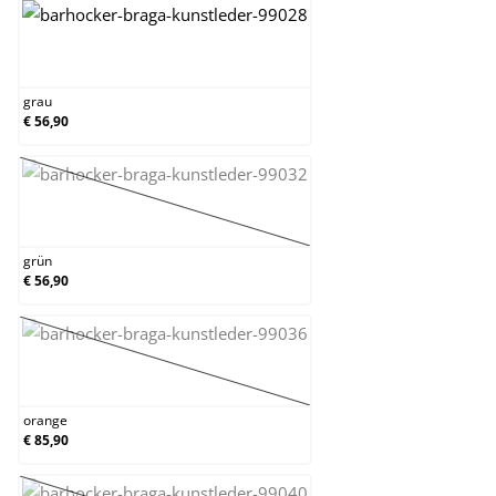
grau
grau
€ 56,90
grün
(Diese Option ist zurzeit nicht verfügbar.)
grün
€ 56,90
orange
(Diese Option ist zurzeit nicht verfügbar.)
orange
€ 85,90