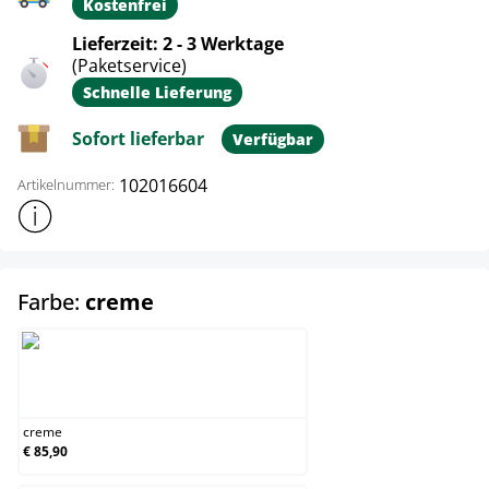
Kostenfrei
Lieferzeit: 2 - 3 Werktage
(Paketservice)
Schnelle Lieferung
Sofort lieferbar
Verfügbar
102016604
Artikelnummer:
Weitere Produktinformationen anzeigen
auswählen
Farbe:
creme
creme
creme
€ 85,90