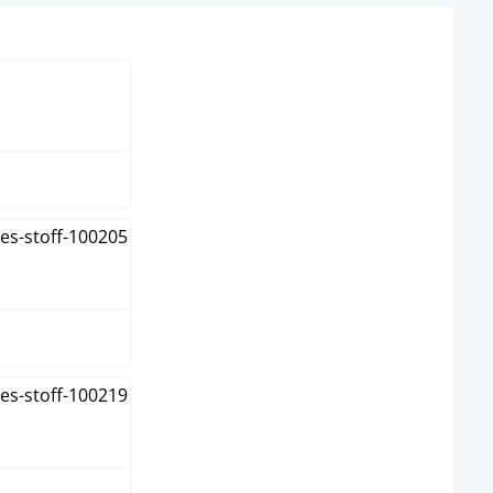
e
arz