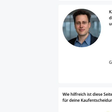
K
d
u
G
Wie hilfreich ist diese Seit
für deine Kaufentscheidu