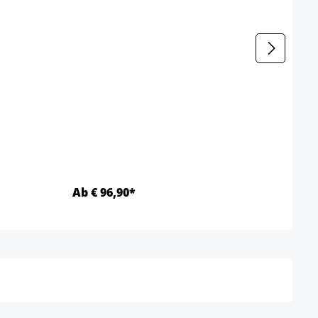
Arbe
Farbe
Ab € 96,90*
Ab €
Details