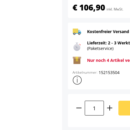
€ 106,90
inkl. MwSt.
Kostenfreier Versand
Lieferzeit: 2 - 3 Werk
(Paketservice)
Nur noch 4 Artikel v
152153504
Artikelnummer:
Weitere Produktinformatione
Produkt Anzahl: G