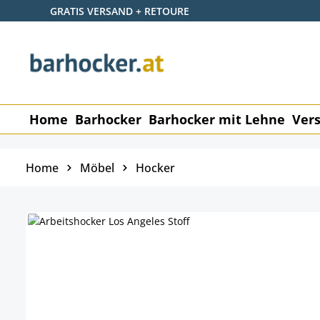
GRATIS VERSAND + RETOURE
 Hauptinhalt springen
Zur Suche springen
Zur Hauptnavigation springen
Home
Barhocker
Barhocker mit Lehne
Vers
Home
Möbel
Hocker