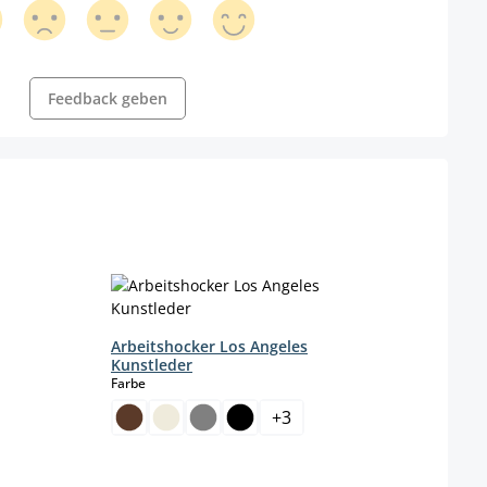
Feedback geben
Arbeitshocker Los Angeles
Kunstleder
auswählen
Farbe
urzeit nicht verfügbar.)
+
3