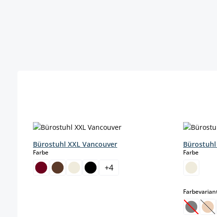
Produktgalerie überspringen
Bürostuhl XXL Vancouver
Bürostuhl
auswählen
auswä
Farbe
Farbe
+
4
Farbevarian
(Diese O
(Di