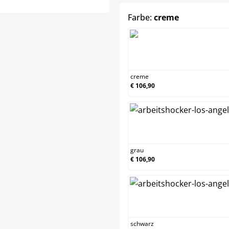
auswählen
Farbe:
creme
crem
creme
€ 106,90
grau
grau
€ 106,90
schw
schwarz