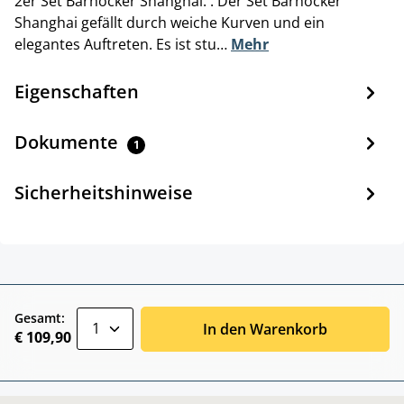
2er Set Barhocker Shanghai. . Der Set Barhocker
Shanghai gefällt durch weiche Kurven und ein
elegantes Auftreten. Es ist stu…
Mehr
Eigenschaften
Dokumente
1
Sicherheitshinweise
zentheme.component.product.quantitySele
Gesamt:
In den Warenkorb
€ 109,90