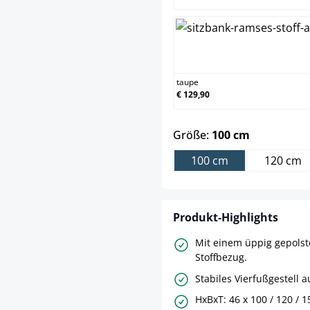
taup
taupe
€ 129,90
auswählen
Größe:
100 cm
100 cm
120 cm
Produkt-Highlights
Mit einem üppig gepolste
Stoffbezug.
Stabiles Vierfußgestell a
HxBxT: 46 x 100 / 120 / 