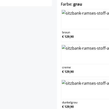
auswählen
Farbe:
grau
brau
braun
€ 129,90
crem
creme
€ 129,90
dunk
dunkelgrau
€ 129,90