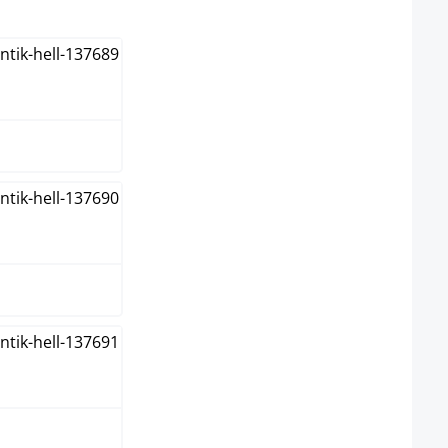
n
e
elgrau