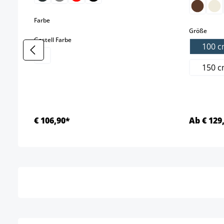
auswählen
Farbe
ausw
Größe
auswählen
Gestell Farbe
100 
150 
€ 106,90*
Ab € 129
Details