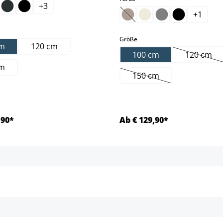
+
3
+
1
(Diese Option ist zurzeit nic
ählen
auswählen
Größe
cm
120 cm
100 cm
120 cm
(Diese 
cm
150 cm
(Diese Option ist zurzei
,90*
Ab € 129,90*
Details
Details