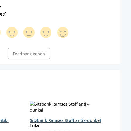
e
ng?
Feedback geben
ntik-
Sitzbank Ramses Stoff antik-dunkel
Sitzb
auswählen
Farbe
Farbe