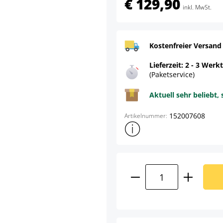
€ 129,90
inkl. MwSt.
Kostenfreier Versand
Lieferzeit: 2 - 3 Werk
(Paketservice)
Aktuell sehr beliebt, 
152007608
Artikelnummer:
Weitere Produktinformatione
Produkt Anzahl: G