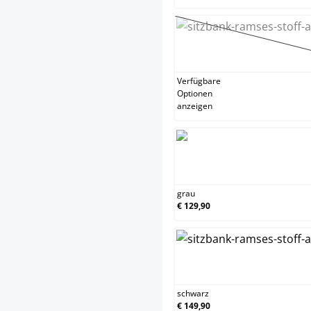
gelb
(Diese
Verfügbare
Optionen
anzeigen
grau
grau
€ 129,90
schw
schwarz
€ 149,90