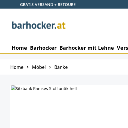
GRATIS VERSAND + RETOURE
 Hauptinhalt springen
Zur Suche springen
Zur Hauptnavigation springen
Home
Barhocker
Barhocker mit Lehne
Vers
Home
Möbel
Bänke