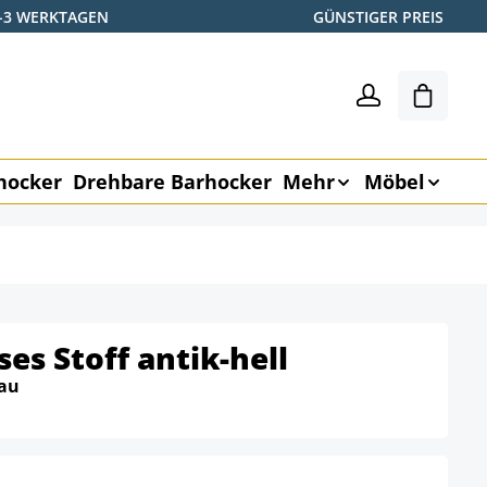
2-3 WERKTAGEN
GÜNSTIGER PREIS
Warenk
hocker
Drehbare Barhocker
Mehr
Möbel
es Stoff antik-hell
au