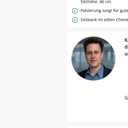
Sitzhöhe: 46 cm.
Polsterung sorgt für gute
Sitzbank im edlen Cheste
K
d
u
G