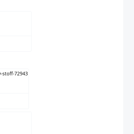
swählen
rz