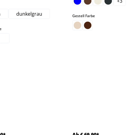
+
3
hlen
n
dunkelgrau
auswählen
Gestell Farbe
auswählen
e
90*
Ab € 69,90*