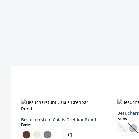
Produktgalerie überspringen
Besuchers
auswä
Farbe
Besucherstuhl Calais Drehbar Rund
auswählen
Farbe
(Diese O
(Di
+
1