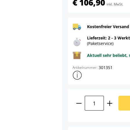
€ 106,90
inkl. MwSt.
Kostenfreier Versand
Lieferzeit: 2 - 3 Werk
(Paketservice)
Aktuell sehr beliebt, 
301351
Artikelnummer:
Weitere Produktinformatione
Produkt Anzahl: G