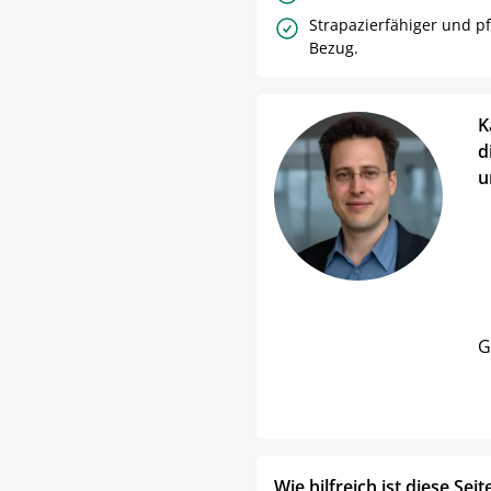
Strapazierfähiger und pf
Bezug.
K
d
u
G
Wie hilfreich ist diese Seit