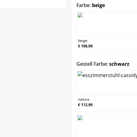
auswählen
Farbe:
beige
beige
beige
€ 106,90
au
Gestell Farbe:
schwarz
natura
natura
€ 112,90
schwa