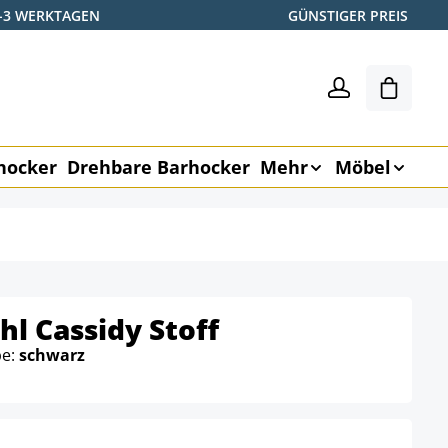
2-3 WERKTAGEN
GÜNSTIGER PREIS
Warenk
hocker
Drehbare Barhocker
Mehr
Möbel
l Cassidy Stoff
be:
schwarz