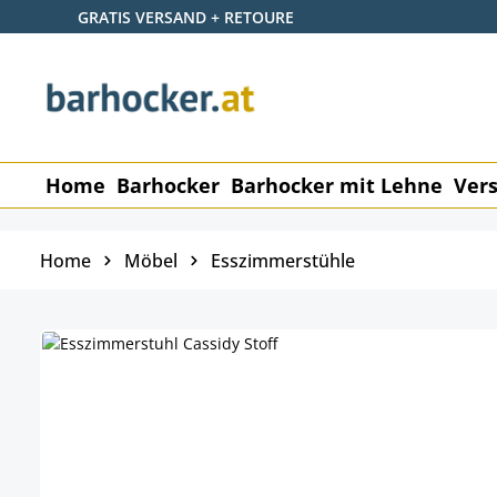
GRATIS VERSAND + RETOURE
 Hauptinhalt springen
Zur Suche springen
Zur Hauptnavigation springen
Home
Barhocker
Barhocker mit Lehne
Vers
Home
Möbel
Esszimmerstühle