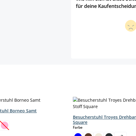
für deine Kaufentscheidu
tuhl Borneo Samt
hlen
Besucherstuhl Troyes Drehbar
Square
auswählen
Farbe
ption ist zurzeit nicht verfügbar.)
ese Option ist zurzeit nicht verfügbar.)
(Diese Option ist zurzeit nicht verfügbar.)