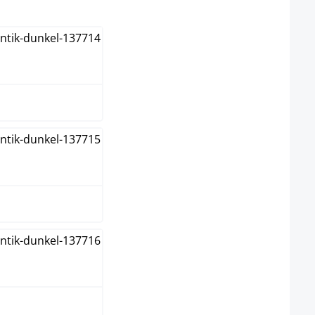
n
aun
eme
kelgrau