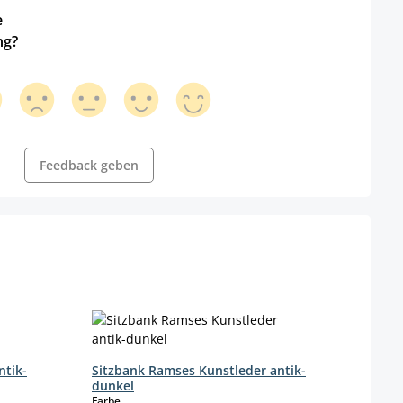
e
ng?
Feedback geben
Sitz
Farbe
ntik-
Sitzbank Ramses Kunstleder antik-
dunkel
auswählen
Farbe