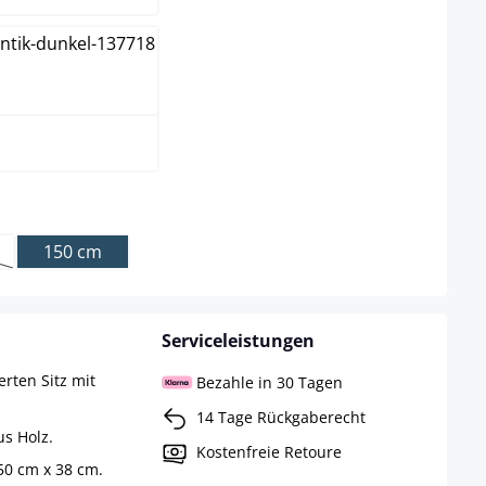
pe
150 cm
 Option ist zurzeit nicht verfügbar.)
Serviceleistungen
rten Sitz mit
Bezahle in 30 Tagen
14 Tage Rückgaberecht
us Holz.
Kostenfreie Retoure
150 cm x 38 cm.