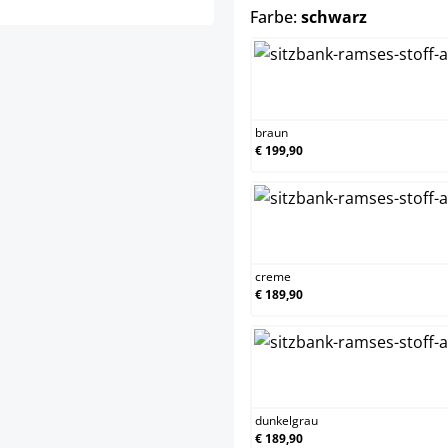
auswähle
Farbe:
schwarz
br
braun
€ 199,90
cr
creme
€ 189,90
dun
dunkelgrau
€ 189,90