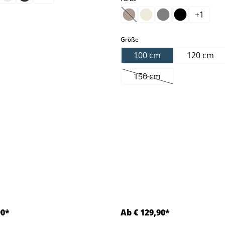
+
1
(Diese Option ist zurzeit nic
auswählen
Größe
100 cm
120 cm
150 cm
(Diese Option ist zurzei
90*
Ab € 129,90*