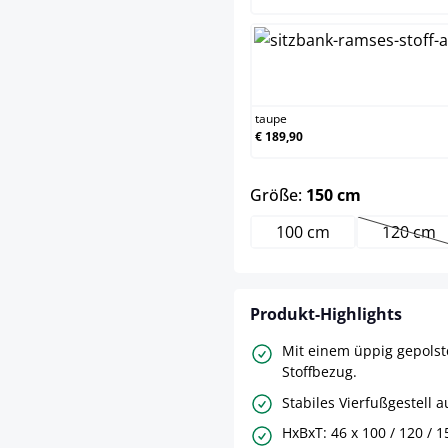
tau
taupe
€ 189,90
auswählen
Größe:
150 cm
100 cm
120 cm
(Diese
Produkt-Highlights
Mit einem üppig gepolste
Stoffbezug.
Stabiles Vierfußgestell a
HxBxT: 46 x 100 / 120 / 