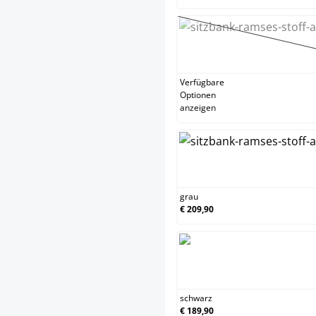
gel
(Die
Verfügbare
Optionen
anzeigen
gra
grau
€ 209,90
sch
schwarz
€ 189,90