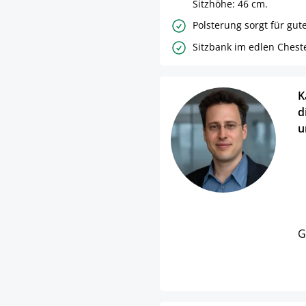
Sitzhöhe: 46 cm.
Polsterung sorgt für gute
Sitzbank im edlen Cheste
K
d
u
G