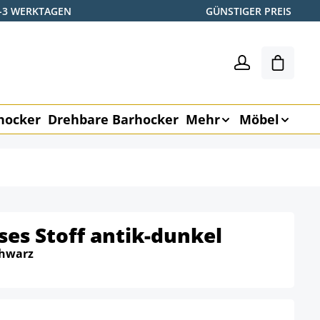
2-3 WERKTAGEN
GÜNSTIGER PREIS
Warenk
hocker
Drehbare Barhocker
Mehr
Möbel
es Stoff antik-dunkel
hwarz