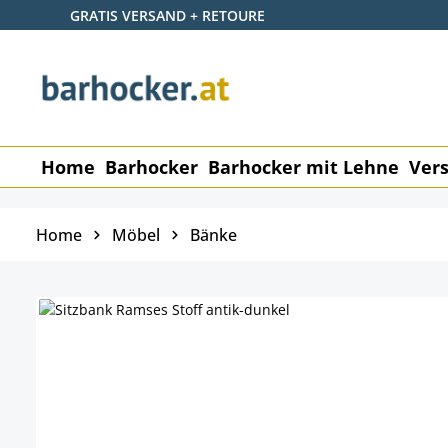
GRATIS VERSAND + RETOURE
 Hauptinhalt springen
Zur Suche springen
Zur Hauptnavigation springen
Home
Barhocker
Barhocker mit Lehne
Vers
Home
Möbel
Bänke