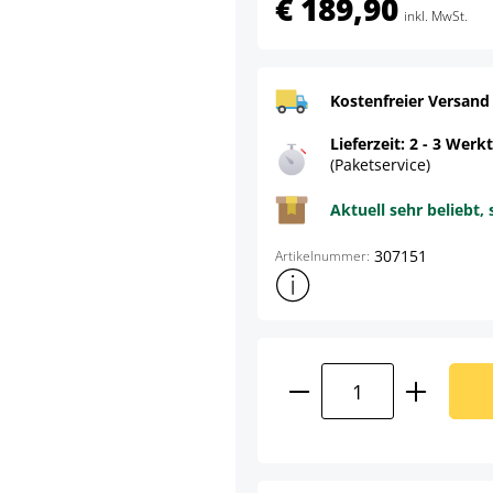
€ 189,90
inkl. MwSt.
Kostenfreier Versand
Lieferzeit: 2 - 3 Werk
(Paketservice)
Aktuell sehr beliebt, 
307151
Artikelnummer:
Weitere Produktinformatione
Produkt Anzahl: G