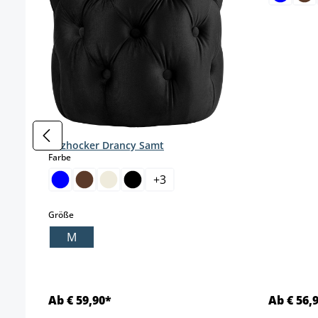
Sitzhocker Drancy Samt
auswählen
Farbe
+
3
auswählen
Größe
M
Ab € 59,90*
Ab € 56,