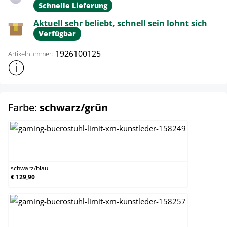
Schnelle Lieferung
Aktuell sehr beliebt, schnell sein lohnt sich
Verfügbar
1926100125
Artikelnummer:
Weitere Produktinformationen anzeigen
auswählen
Farbe:
schwarz/grün
schwarz/blau
schwarz
/
blau
€ 129,90
schwarz/braun