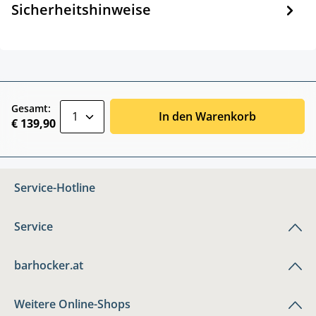
Sicherheitshinweise
zentheme.component.product.quantitySele
Gesamt:
In den Warenkorb
€ 139,90
Service-Hotline
Service
barhocker.at
Weitere Online-Shops