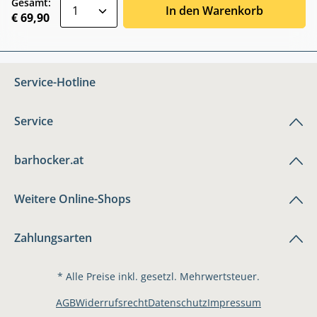
zentheme.component.product.quantitySele
Gesamt:
In den Warenkorb
€ 69,90
Service-Hotline
Service
barhocker.at
Weitere Online-Shops
Zahlungsarten
* Alle Preise inkl. gesetzl. Mehrwertsteuer.
AGB
Widerrufsrecht
Datenschutz
Impressum