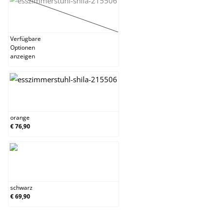
lila
(Diese Option ist zurzeit nicht verfügbar.)
Verfügbare
Optionen
anzeigen
orange
orange
€ 76,90
schwarz
schwarz
€ 69,90