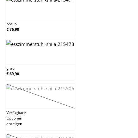
braun
braun
€ 76,90
grau
grau
€ 69,90
grün
(Diese Option ist zurzeit nicht verfügbar.)
Verfügbare
Optionen
anzeigen