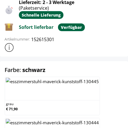
Lieferzeit: 2 - 3 Werktage
(Paketservice)
Schnelle Lieferung
Sofort lieferbar
Verfügbar
152615301
Artikelnummer:
Weitere Produktinformationen anzeigen
auswählen
Farbe:
schwarz
grau
grau
€ 71,90