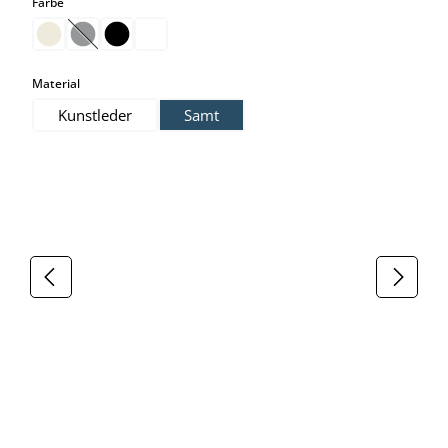
auswählen
Farbe
(Diese Option ist zurzeit nicht verfügbar.)
auswählen
Material
Kunstleder
Samt