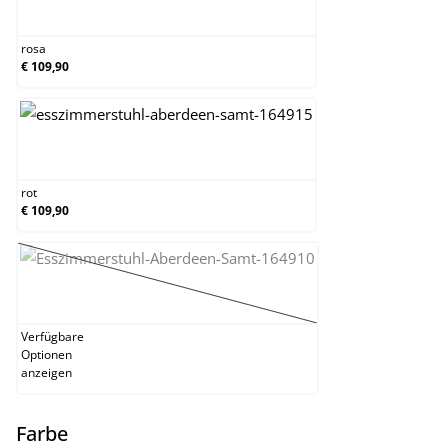
rosa
rosa
€ 109,90
rot
rot
€ 109,90
schwarz
(Diese Option ist zurzeit nicht verfügbar.)
Verfügbare
Optionen
anzeigen
auswählen
Farbe