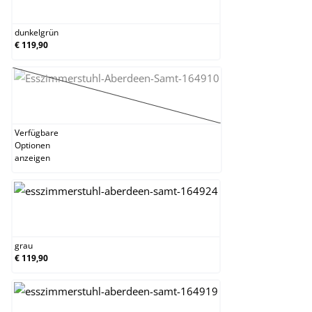
dunkelgrün
dunkelgrün
€ 119,90
gelb
(Diese Option ist zurzeit nicht verfügbar.)
Verfügbare
Optionen
anzeigen
grau
grau
€ 119,90