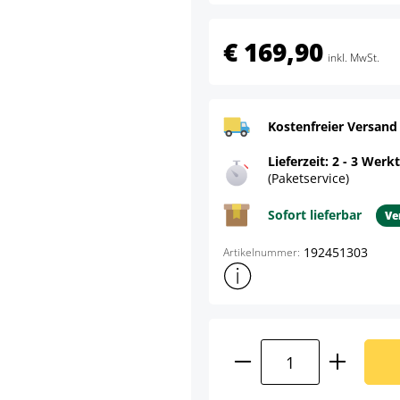
€ 169,90
inkl. MwSt.
Kostenfreier Versand
Lieferzeit: 2 - 3 Werk
(Paketservice)
Sofort lieferbar
Ve
192451303
Artikelnummer:
Weitere Produktinformatione
Produkt Anzahl: G