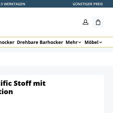
2-3 WERKTAGEN
GÜNSTIGER PREIS
Warenk
hocker
Drehbare Barhocker
Mehr
Möbel
fic Stoff mit
tion