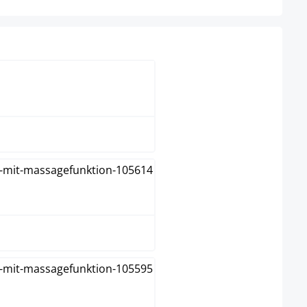
braun
creme
dunkelgrau