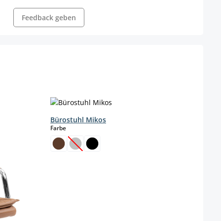
Feedback geben
Bürostuhl Mikos
Büro
auswählen
Farbe
Farbe
(Diese Option ist zurzeit nicht verfügbar.)