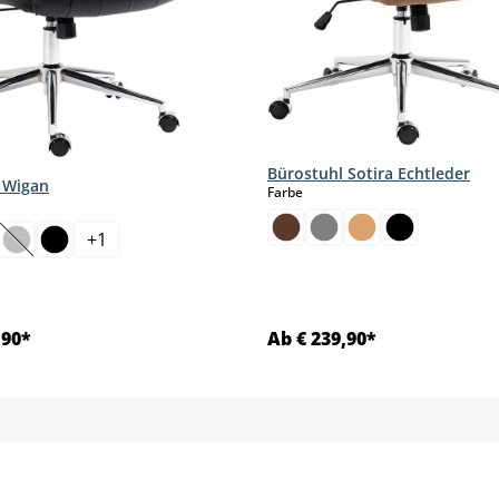
Bürostuhl Sotira Echtleder
 Wigan
auswählen
Farbe
hlen
+
1
(Diese Option ist zurzeit nicht verfügbar.)
,90*
Ab € 239,90*
Details
Details