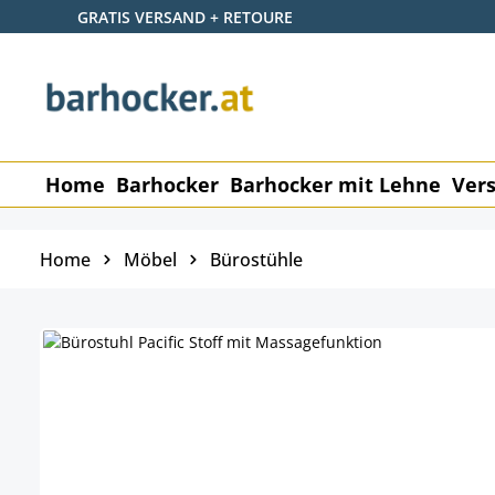
GRATIS VERSAND + RETOURE
 Hauptinhalt springen
Zur Suche springen
Zur Hauptnavigation springen
Home
Barhocker
Barhocker mit Lehne
Vers
Home
Möbel
Bürostühle