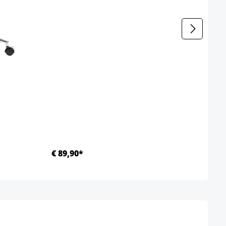
€ 89,90*
Ab €
Details