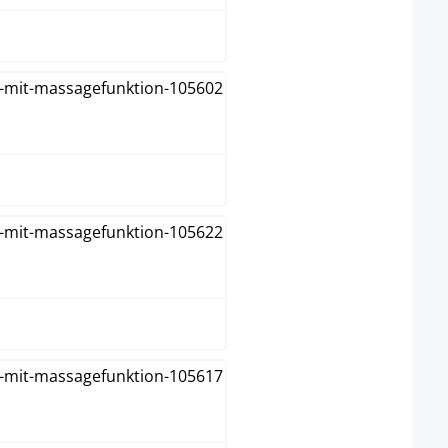
grau
schwarz
taupe