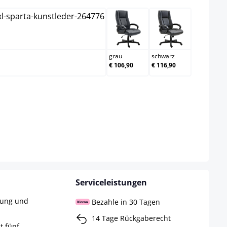
creme
grau
schwarz
grau
schwarz
€ 106,90
€ 116,90
Serviceleistungen
rung und
Bezahle in 30 Tagen
14 Tage Rückgaberecht
t fünf