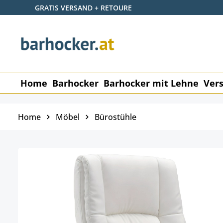
GRATIS VERSAND + RETOURE
 Hauptinhalt springen
Zur Suche springen
Zur Hauptnavigation springen
Home
Barhocker
Barhocker mit Lehne
Vers
Home
Möbel
Bürostühle