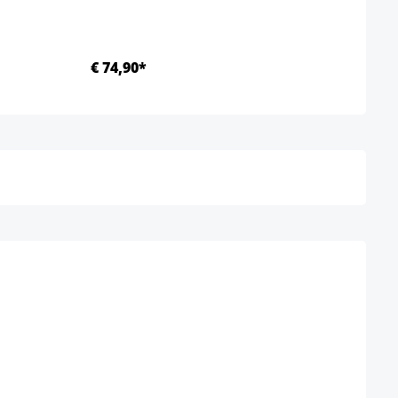
€ 74,90*
€ 66
Details