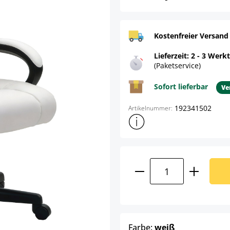
Kostenfreier Versand
Lieferzeit: 2 - 3 Werk
(Paketservice)
Sofort lieferbar
Ve
192341502
Artikelnummer:
Weitere Produktinformatione
Produkt Anzahl: G
auswählen
Farbe:
weiß