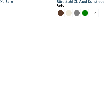
 XL Bern
Bürostuhl XL Vaud Kunstleder
hlen
auswählen
Farbe
+
2