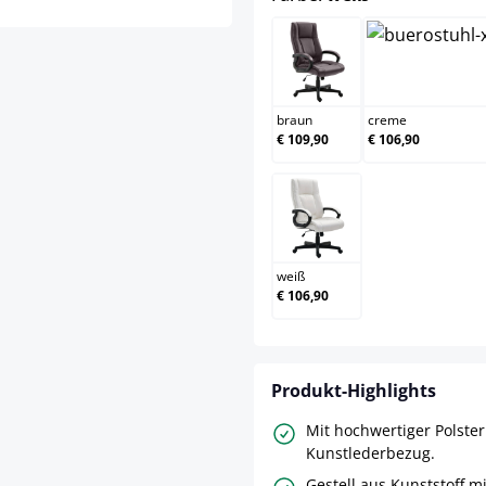
braun
braun
creme
€ 109,90
€ 106,90
weiß
weiß
€ 106,90
Produkt-Highlights
Mit hochwertiger Polste
Kunstlederbezug.
Gestell aus Kunststoff mi