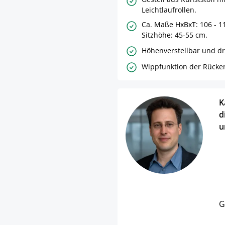
Leichtlaufrollen.
Ca. Maße HxBxT: 106 - 11
Sitzhöhe: 45-55 cm.
Höhenverstellbar und d
Wippfunktion der Rücke
K
d
u
G