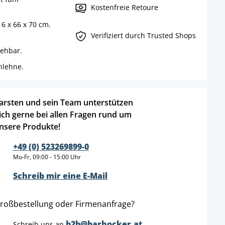
Kostenfreie Retoure
6 x 66 x 70 cm.
Verifiziert durch Trusted Shops
rehbar.
nlehne.
arsten und sein Team unterstützen
ich gerne bei allen Fragen rund um
nsere Produkte!
+49 (0) 523269899-0
Mo-Fr, 09:00 - 15:00 Uhr
Schreib mir eine E-Mail
roßbestellung oder Firmenanfrage?
b2b@barhocker.at
Schreib uns an