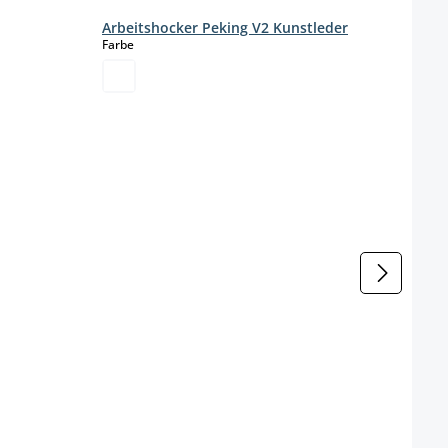
Arbeitshocker Peking V2 Kunstleder
auswählen
Farbe
Arbe
Farbe