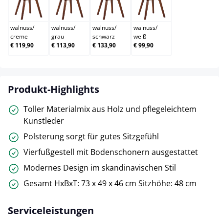
walnuss/creme
walnuss/grau
walnuss/schwarz
walnuss/weiß
walnuss
/
walnuss
/
walnuss
/
walnuss
/
creme
grau
schwarz
weiß
€ 119,90
€ 113,90
€ 133,90
€ 99,90
Produkt-Highlights
Toller Materialmix aus Holz und pflegeleichtem
Kunstleder
Polsterung sorgt für gutes Sitzgefühl
Vierfußgestell mit Bodenschonern ausgestattet
Modernes Design im skandinavischen Stil
Gesamt HxBxT: 73 x 49 x 46 cm Sitzhöhe: 48 cm
Serviceleistungen