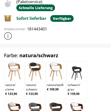
(Paketservice)
Schnelle Lieferung
Sofort lieferbar
Verfügbar
181443401
Artikelnummer:
Weitere Produktinformationen anzeigen
auswählen
Farbe:
natura/schwarz
natura/creme
natura/schwarz
natura/weiß
schwarz/grau
natura
/
natura
/
natura
/
weiß
schwarz
/
creme
schwarz
€ 109,90
grau
€ 133,90
€ 133,90
€ 139,90