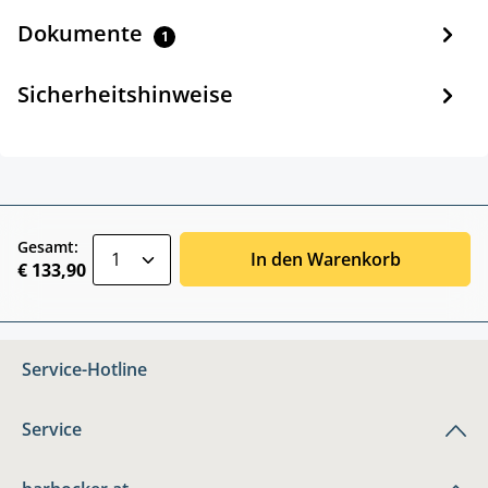
Dokumente
1
Sicherheitshinweise
zentheme.component.product.quantitySele
Gesamt:
In den Warenkorb
€ 133,90
Service-Hotline
Service