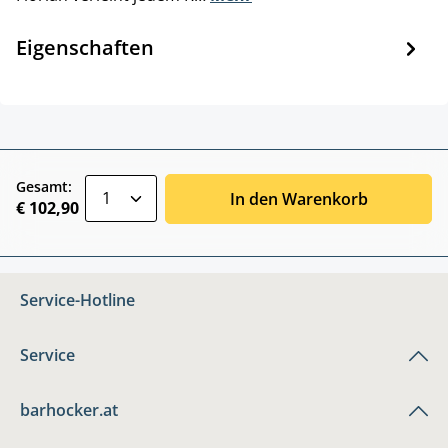
Eigenschaften
zentheme.component.product.quantitySele
Gesamt:
In den Warenkorb
€ 102,90
Service-Hotline
Service
barhocker.at