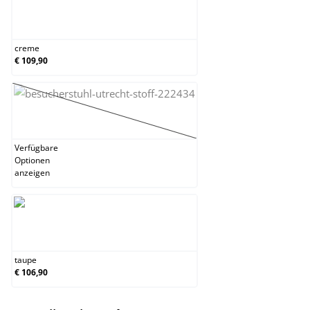
creme
creme
€ 109,90
dunkelgrau
(Diese Option ist zurzeit nicht verfügbar.)
Verfügbare
Optionen
anzeigen
taupe
taupe
€ 106,90