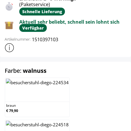
(Paketservice)
Schnelle Lieferung
Aktuell sehr beliebt, schnell sein lohnt sich
Verfügbar
1510397103
Artikelnummer:
Weitere Produktinformationen anzeigen
auswählen
Farbe:
walnuss
braun
braun
€ 79,90