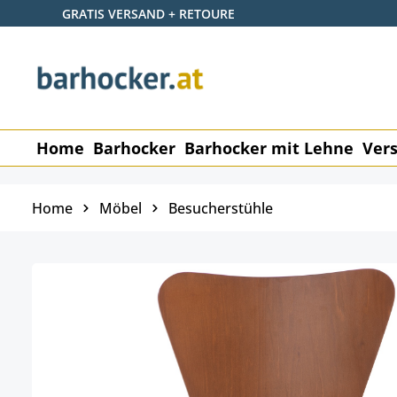
GRATIS VERSAND + RETOURE
 Hauptinhalt springen
Zur Suche springen
Zur Hauptnavigation springen
Home
Barhocker
Barhocker mit Lehne
Vers
Home
Möbel
Besucherstühle