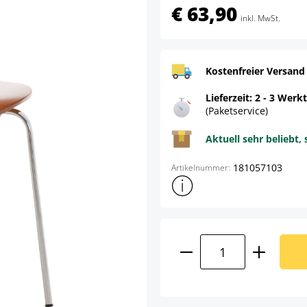
€ 63,90
inkl. MwSt.
Kostenfreier Versand
Lieferzeit: 2 - 3 Werk
(Paketservice)
Aktuell sehr beliebt, 
181057103
Artikelnummer:
Weitere Produktinformatione
Produkt Anzahl: G