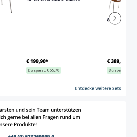
8x Konferenzs
€ 199,90*
€ 389,90*
Du sparst: € 55,70
Du sparst: € 121
Entdecke weitere Sets
arsten und sein Team unterstützen
ich gerne bei allen Fragen rund um
nsere Produkte!
+49 (0) 523269899-0