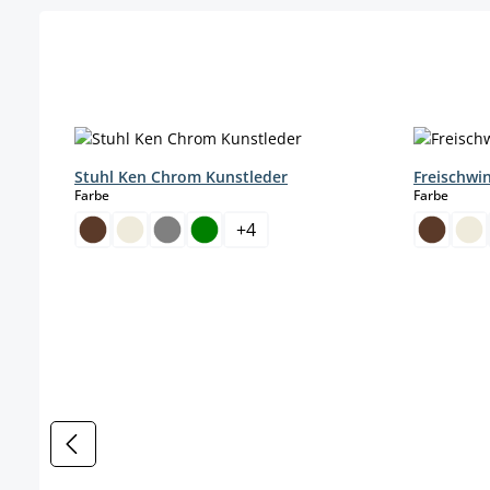
Produktgalerie überspringen
Stuhl Ken Chrom Kunstleder
Freischwi
auswählen
auswä
Farbe
Farbe
+
4