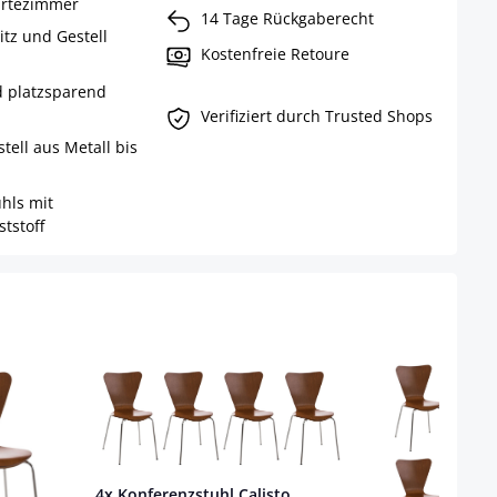
artezimmer
14 Tage Rückgaberecht
itz und Gestell
Kostenfreie Retoure
d platzsparend
Verifiziert durch Trusted Shops
tell aus Metall bis
hls mit
tstoff
4x Konferenzstuhl Calisto