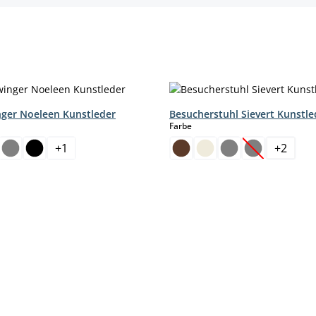
nger Noeleen Kunstleder
Besucherstuhl Sievert Kunstle
hlen
auswählen
Farbe
+
1
+
2
(Diese Option 