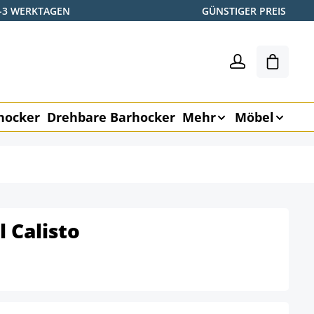
2-3 WERKTAGEN
GÜNSTIGER PREIS
Warenk
hocker
Drehbare Barhocker
Mehr
Möbel
 Calisto