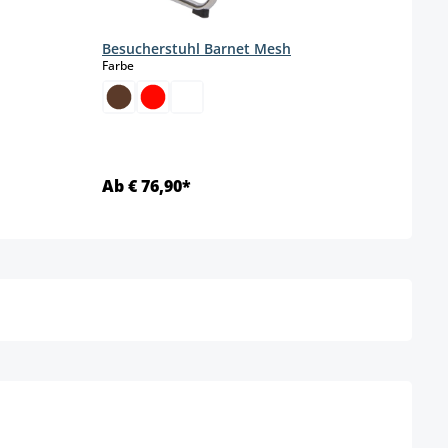
Besucherstuhl Barnet Mesh
auswählen
Farbe
Ab € 76,90*
Ab €
Details