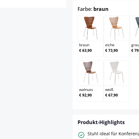
auswählen
Farbe:
braun
braun
eiche
braun
eiche
gra
€ 63,90
€ 73,90
€ 79
walnuss
weiß
walnuss
weiß
€ 92,90
€ 67,90
Produkt-Highlights
Stuhl ideal für Konferen