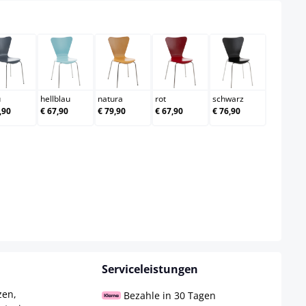
grau
hellblau
natura
rot
schwarz
u
hellblau
natura
rot
schwarz
,90
€ 67,90
€ 79,90
€ 67,90
€ 76,90
Serviceleistungen
zen,
Bezahle in 30 Tagen