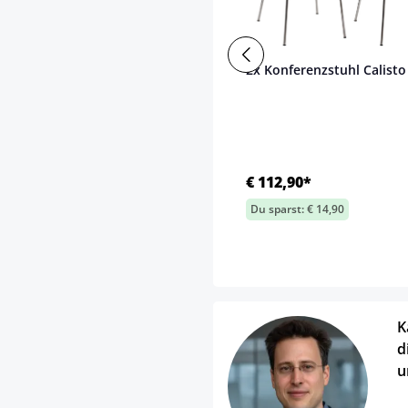
2x Konferenzstuhl Calisto
€ 112,90*
Du sparst: € 14,90
K
d
u