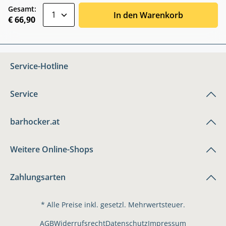
zentheme.component.product.quantitySele
Gesamt:
In den Warenkorb
€ 66,90
Service-Hotline
Service
barhocker.at
Weitere Online-Shops
Zahlungsarten
* Alle Preise inkl. gesetzl. Mehrwertsteuer.
AGB
Widerrufsrecht
Datenschutz
Impressum