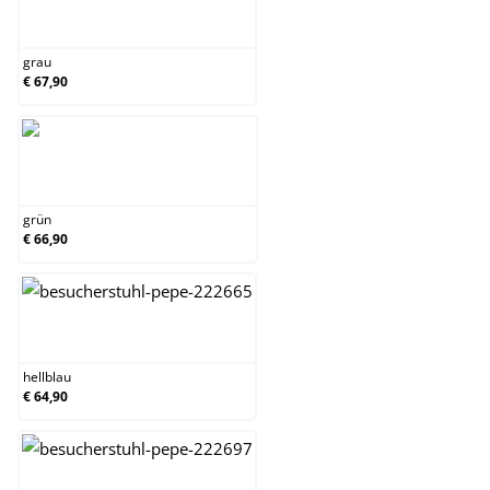
grau
grau
€ 67,90
grün
grün
€ 66,90
hellblau
hellblau
€ 64,90
lila