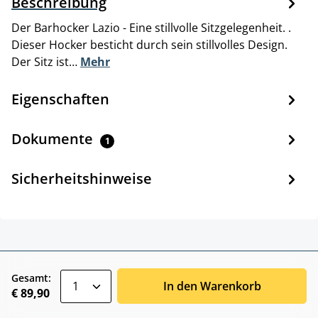
Beschreibung
Der Barhocker Lazio - Eine stillvolle Sitzgelegenheit. .
Dieser Hocker besticht durch sein stillvolles Design.
Der Sitz ist…
Mehr
Eigenschaften
Dokumente
1
Sicherheitshinweise
zentheme.component.product.quantitySele
Gesamt:
In den Warenkorb
€ 89,90