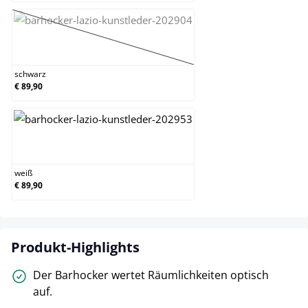
schwarz
(Diese Option ist zurzeit nicht verfügbar.)
schwarz
€ 89,90
weiß
weiß
€ 89,90
Produkt-Highlights
Der Barhocker wertet Räumlichkeiten optisch
auf.