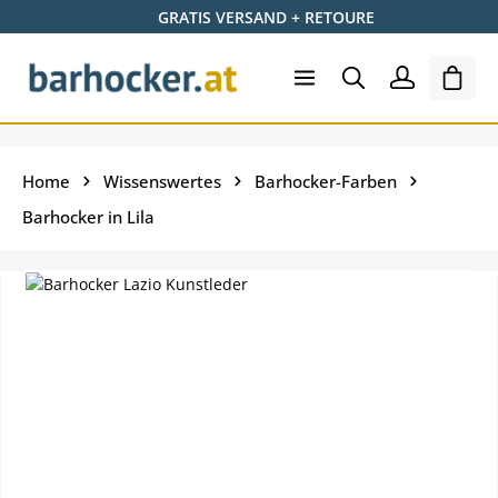
GRATIS VERSAND + RETOURE
Zum Hauptinhalt springen
Ware
Home
Wissenswertes
Barhocker-Farben
Barhocker in Lila