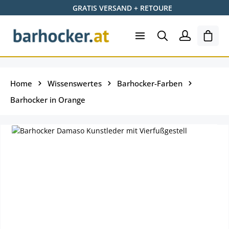
GRATIS VERSAND + RETOURE
Zum Hauptinhalt springen
Ware
Home
Wissenswertes
Barhocker-Farben
Barhocker in Orange