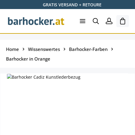
GRATIS VERSAND + RETOURE
Zum Hauptinhalt springen
Ware
Home
Wissenswertes
Barhocker-Farben
Barhocker in Orange